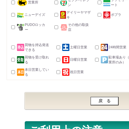
セブン-イレブ
ファミリー
営業所
ン
ート
デイリーヤマザ
ニューデイズ
ポプラ
キ
PUDOロッカ
その他の取扱
ー
店
荷物を持込発送
土曜日営業
24時間営業
できる
荷物を受け取れ
駐車場あり
日曜日営業
る
業所のみ）
本日営業してい
祝日営業
る