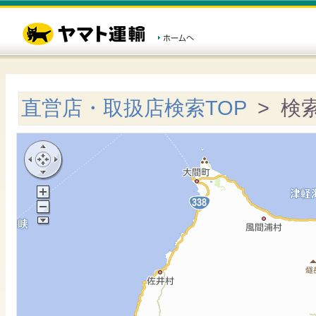
直営店・取扱店検索TOP
> 検