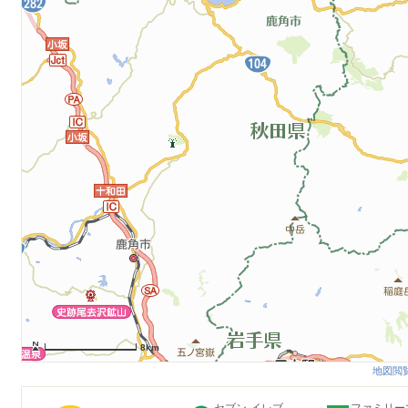
8km
地図閲