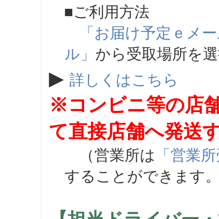
■ご利用方法
「お届け予定ｅメー
ル」
から受取場所を
▶
詳しくはこちら
※コンビニ等の店
て直接店舗へ発送
（営業所は
「営業所
することができます