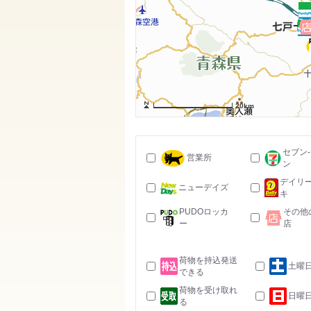
20km
セブン
営業所
ン
デイリ
ニューデイズ
キ
PUDOロッカ
その他
ー
店
荷物を持込発送
土曜
できる
荷物を受け取れ
日曜
る