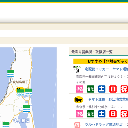
最寄り営業所・取扱店一覧
宅配便ロッカー ヤマト運
青森県十和田市洞内字後野１０３－
その他
ヤマト運輸 野辺地営業
青森県上北郡東北町字山添３－２
ツルハドラッグ野辺地店
（1