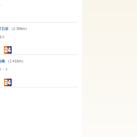
１
町石坂
（2.36km）
地２
地橋
（2.41km）
４－１