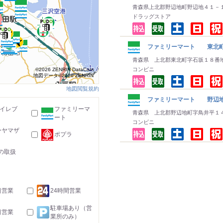
青森県上北郡野辺地町野辺地４１－
ドラッグストア
ファミリーマート 東北
青森県 上北郡東北町字石坂１８番
コンビニ
©2026 ZENRIN DataCom
地図データ©2026 ZENRIN
地図閲覧規約
ファミリーマート 野辺
-イレブ
ファミリーマ
青森県 上北郡野辺地町字鳥井平１
ート
コンビニ
ーヤマザ
ポプラ
の取扱
日営業
24時間営業
駐車場あり（営
日営業
業所のみ）