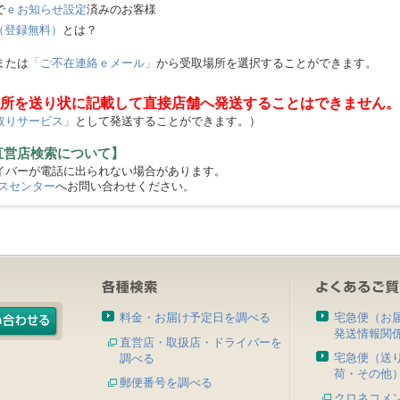
で
ｅお知らせ設定
済みのお客様
（登録無料）
とは？
または
「ご不在連絡ｅメール」
から受取場所を選択することができます。
所を送り状に記載して直接店舗へ発送することはできません。
取りサービス」
として発送することができます。）
直営店検索について】
バーが電話に出られない場合があります。
スセンター
へお問い合わせください。
料金・お届け予定日を調べる
宅急便（お
発送情報関
直営店・取扱店・ドライバーを
宅急便（送
調べる
荷・その他
郵便番号を調べる
クロネコメ