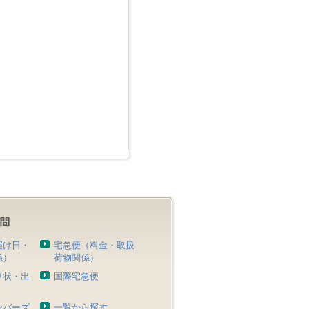
届け日・
宅急便（料金・取扱
係）
荷物関係）
り状・出
国際宅急便
）
ンバーズ
一覧から探す