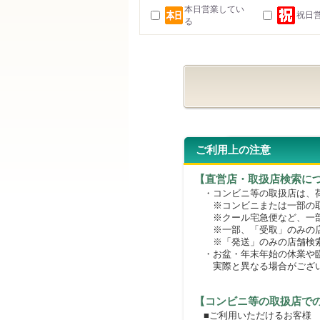
本日営業してい
祝日
る
ご利用上の注意
【直営店・取扱店検索に
・コンビニ等の取扱店は、荷
※コンビニまたは一部の取扱
※クール宅急便など、一部
※一部、「受取」のみの店
※「発送」のみの店舗検索
・お盆・年末年始の休業や臨
実際と異なる場合がござ
【コンビニ等の取扱店で
■ご利用いただけるお客様