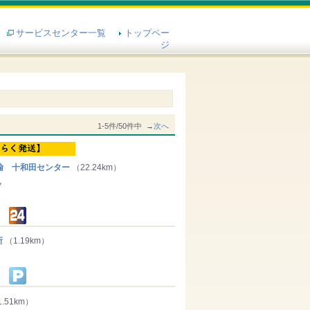
サービスセンター一覧
トップペー
ジ
1-5件/50件中 →
次へ
輸 十和田センター
（22.24km）
７
所
（1.19km）
.51km）