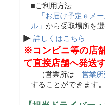
■ご利用方法
「お届け予定ｅメー
ル」
から受取場所を
▶
詳しくはこちら
※コンビニ等の店
て直接店舗へ発送
（営業所は
「営業所
することができます