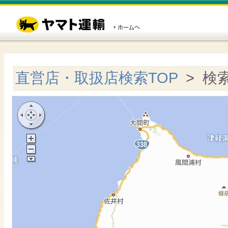
直営店・取扱店検索TOP
> 検