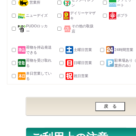
セブン-イレブ
ファミリー
営業所
ン
ート
デイリーヤマザ
ニューデイズ
ポプラ
キ
PUDOロッカ
その他の取扱
ー
店
荷物を持込発送
土曜日営業
24時間営業
できる
荷物を受け取れ
駐車場あり
日曜日営業
る
業所のみ）
本日営業してい
祝日営業
る