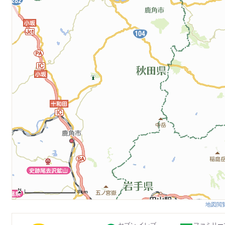
8km
地図閲