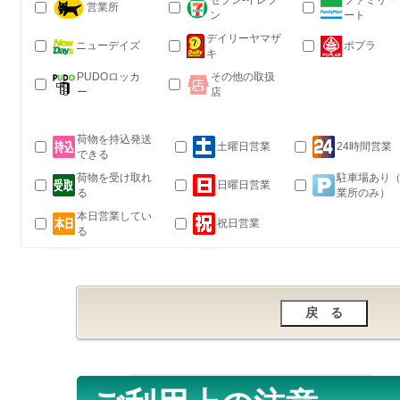
セブン-イレブ
ファミリー
営業所
ン
ート
デイリーヤマザ
ニューデイズ
ポプラ
キ
PUDOロッカ
その他の取扱
ー
店
荷物を持込発送
土曜日営業
24時間営業
できる
荷物を受け取れ
駐車場あり
日曜日営業
る
業所のみ）
本日営業してい
祝日営業
る