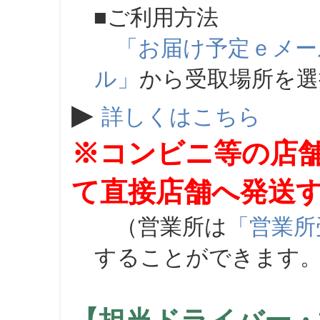
■ご利用方法
「お届け予定ｅメー
ル」
から受取場所を
▶
詳しくはこちら
※コンビニ等の店
て直接店舗へ発送
（営業所は
「営業所
することができます