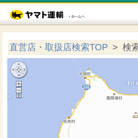
直営店・取扱店検索TOP
> 検