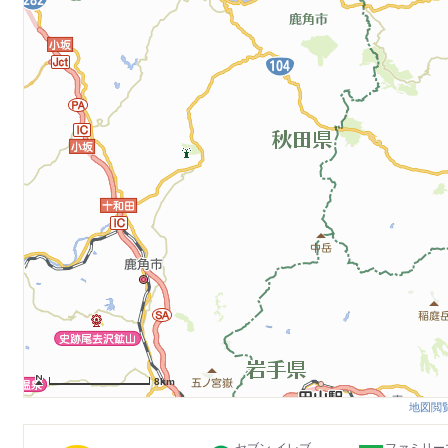
8km
地図閲