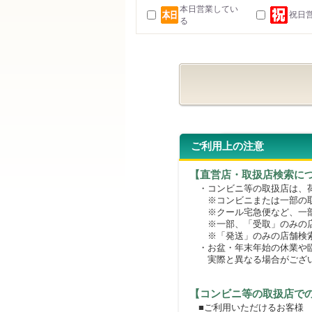
本日営業してい
祝日
る
ご利用上の注意
【直営店・取扱店検索に
・コンビニ等の取扱店は、荷
※コンビニまたは一部の取扱
※クール宅急便など、一部
※一部、「受取」のみの店
※「発送」のみの店舗検索
・お盆・年末年始の休業や臨
実際と異なる場合がござ
【コンビニ等の取扱店で
■ご利用いただけるお客様