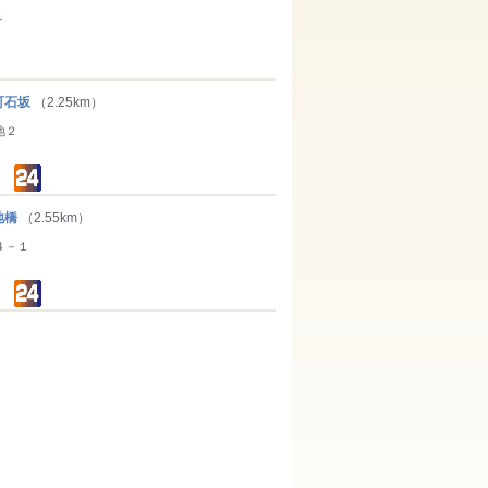
１
町石坂
（2.25km）
地２
地橋
（2.55km）
４－１