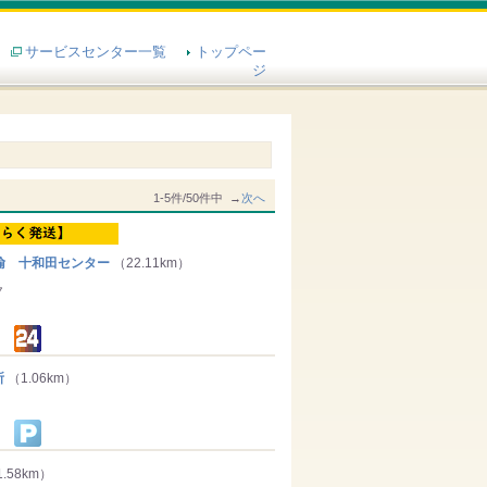
サービスセンター一覧
トップペー
ジ
1-5件/50件中 →
次へ
輸 十和田センター
（22.11km）
７
所
（1.06km）
.58km）