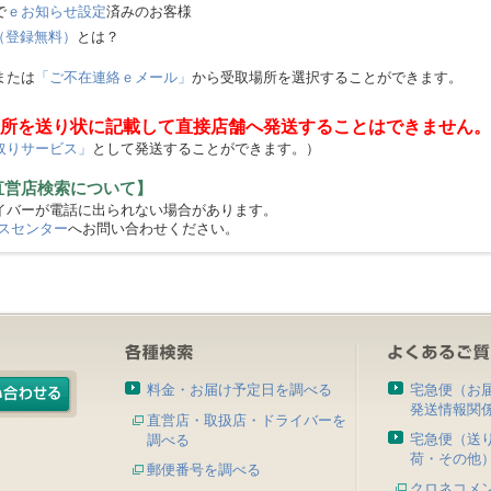
で
ｅお知らせ設定
済みのお客様
（登録無料）
とは？
または
「ご不在連絡ｅメール」
から受取場所を選択することができます。
所を送り状に記載して直接店舗へ発送することはできません。
取りサービス」
として発送することができます。）
直営店検索について】
バーが電話に出られない場合があります。
スセンター
へお問い合わせください。
料金・お届け予定日を調べる
宅急便（お
発送情報関
直営店・取扱店・ドライバーを
宅急便（送
調べる
荷・その他
郵便番号を調べる
クロネコメ