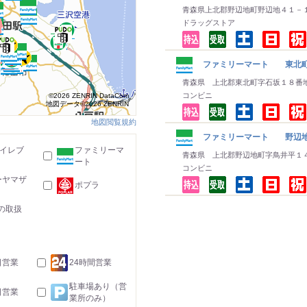
青森県上北郡野辺地町野辺地４１－
ドラッグストア
ファミリーマート 東北
青森県 上北郡東北町字石坂１８番
コンビニ
©2026 ZENRIN DataCom
地図データ©2026 ZENRIN
地図閲覧規約
ファミリーマート 野辺
-イレブ
ファミリーマ
青森県 上北郡野辺地町字鳥井平１
ート
コンビニ
ーヤマザ
ポプラ
の取扱
日営業
24時間営業
駐車場あり（営
日営業
業所のみ）