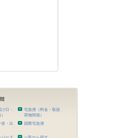
届け日・
宅急便（料金・取扱
係）
荷物関係）
り状・出
国際宅急便
）
ンバーズ
一覧から探す