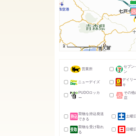
20km
セブン
営業所
ン
デイリ
ニューデイズ
キ
PUDOロッカ
その他
ー
店
荷物を持込発送
土曜
できる
荷物を受け取れ
日曜
る