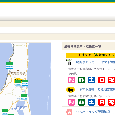
最寄り営業所・取扱店一覧
宅配便ロッカー ヤマト運
青森県十和田市洞内字後野１０３－
その他
ヤマト運輸 野辺地営業
青森県上北郡東北町字山添３－２
ツルハドラッグ野辺地店
（1