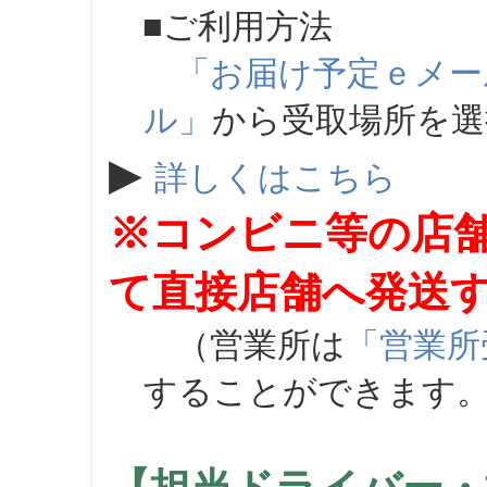
■ご利用方法
「お届け予定ｅメー
ル」
から受取場所を
▶
詳しくはこちら
※コンビニ等の店
て直接店舗へ発送
（営業所は
「営業所
することができます