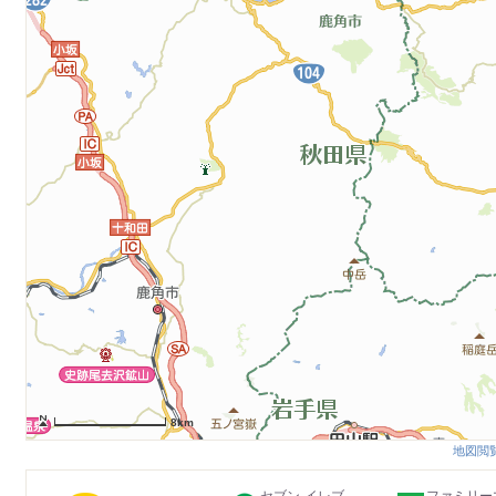
8km
地図閲