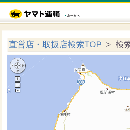
直営店・取扱店検索TOP
> 検