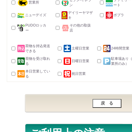
セブン-イレブ
ファミリー
営業所
ン
ート
デイリーヤマザ
ニューデイズ
ポプラ
キ
PUDOロッカ
その他の取扱
ー
店
荷物を持込発送
土曜日営業
24時間営業
できる
荷物を受け取れ
駐車場あり
日曜日営業
る
業所のみ）
本日営業してい
祝日営業
る