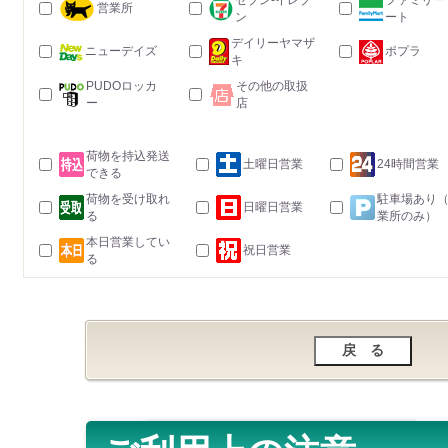
セブン-イレブ
ファミリー
営業所
ン
ート
デイリーヤマザ
ニューデイズ
ポプラ
キ
PUDOロッカ
その他の取扱
ー
店
荷物を持込発送
土曜日営業
24時間営業
できる
荷物を受け取れ
駐車場あり
日曜日営業
る
業所のみ）
本日営業してい
祝日営業
る