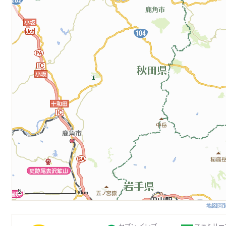
8km
地図閲