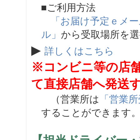
■ご利用方法
「お届け予定ｅメー
ル」
から受取場所を
▶
詳しくはこちら
※コンビニ等の店
て直接店舗へ発送
（営業所は
「営業所
することができます