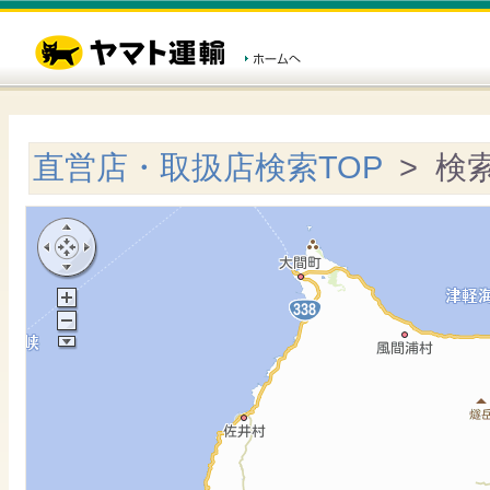
直営店・取扱店検索TOP
> 検