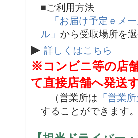
■ご利用方法
「お届け予定ｅメー
ル」
から受取場所を
▶
詳しくはこちら
※コンビニ等の店
て直接店舗へ発送
（営業所は
「営業所
することができます