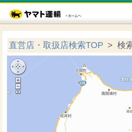
直営店・取扱店検索TOP
> 検