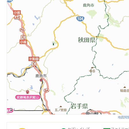
8km
地図閲