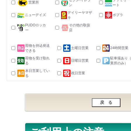
セブン-イレブ
ファミリー
営業所
ン
ート
デイリーヤマザ
ニューデイズ
ポプラ
キ
PUDOロッカ
その他の取扱
ー
店
荷物を持込発送
土曜日営業
24時間営業
できる
荷物を受け取れ
駐車場あり
日曜日営業
る
業所のみ）
本日営業してい
祝日営業
る