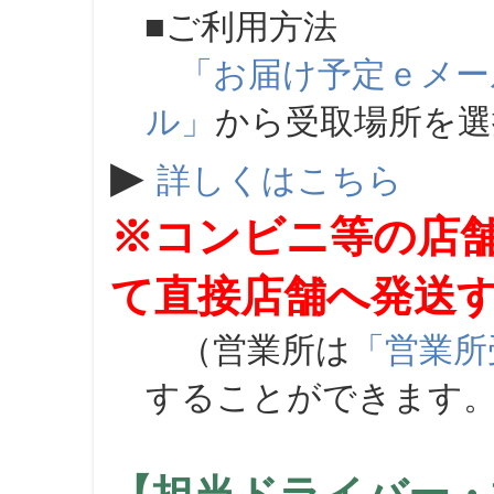
■ご利用方法
「お届け予定ｅメー
ル」
から受取場所を
▶
詳しくはこちら
※コンビニ等の店
て直接店舗へ発送
（営業所は
「営業所
することができます