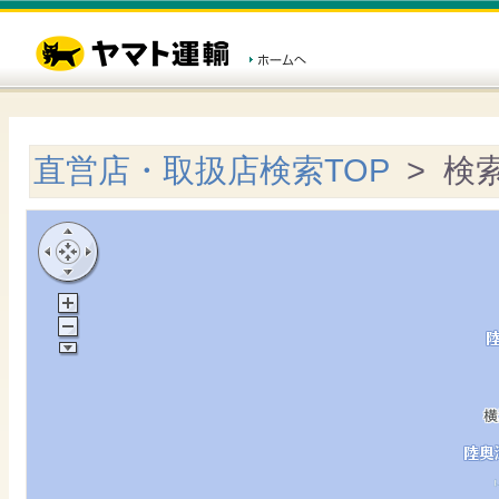
直営店・取扱店検索TOP
> 検