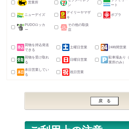
セブン-イレブ
ファミリー
営業所
ン
ート
デイリーヤマザ
ニューデイズ
ポプラ
キ
PUDOロッカ
その他の取扱
ー
店
荷物を持込発送
土曜日営業
24時間営業
できる
荷物を受け取れ
駐車場あり
日曜日営業
る
業所のみ）
本日営業してい
祝日営業
る