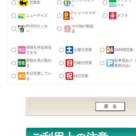
セブン-イレブ
ファミリー
営業所
ン
ート
デイリーヤマザ
ニューデイズ
ポプラ
キ
PUDOロッカ
その他の取扱
ー
店
荷物を持込発送
土曜日営業
24時間営業
できる
荷物を受け取れ
駐車場あり
日曜日営業
る
業所のみ）
本日営業してい
祝日営業
る