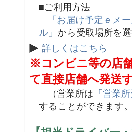
■ご利用方法
「お届け予定ｅメー
ル」
から受取場所を
▶
詳しくはこちら
※コンビニ等の店
て直接店舗へ発送
（営業所は
「営業所
することができます