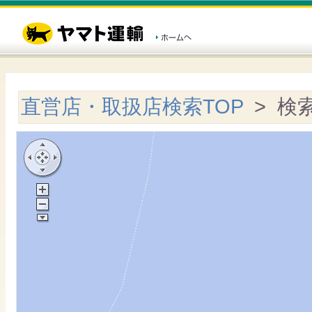
直営店・取扱店検索TOP
> 検