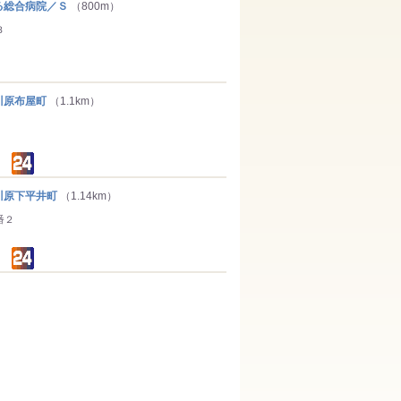
総合病院／Ｓ
（800m）
３
原布屋町
（1.1km）
原下平井町
（1.14km）
番２