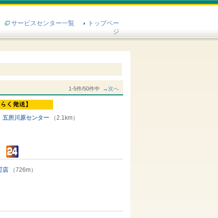
サービスセンター一覧
トップペー
ジ
1-5件/50件中 →
次へ
 五所川原センター
（2.1km）
町店
（726m）