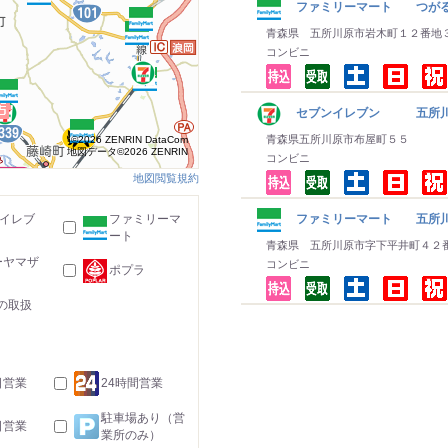
ファミリーマート つがる
青森県 五所川原市岩木町１２番地
コンビニ
セブンイレブン 五所川
青森県五所川原市布屋町５５
©2026 ZENRIN DataCom
地図データ©2026 ZENRIN
コンビニ
地図閲覧規約
-イレブ
ファミリーマ
ファミリーマート 五所川
ート
青森県 五所川原市字下平井町４２
ーヤマザ
コンビニ
ポプラ
の取扱
日営業
24時間営業
駐車場あり（営
日営業
業所のみ）