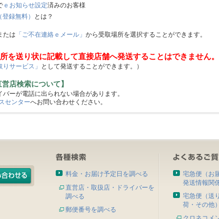
で
ｅお知らせ設定
済みのお客様
（登録無料）
とは？
または
「ご不在連絡ｅメール」
から受取場所を選択することができます。
所を送り状に記載して直接店舗へ発送することはできません。
取りサービス」
として発送することができます。）
直営店検索について】
バーが電話に出られない場合があります。
スセンター
へお問い合わせください。
料金・お届け予定日を調べる
宅急便（お
発送情報関
直営店・取扱店・ドライバーを
宅急便（送
調べる
荷・その他
郵便番号を調べる
クロネコメ