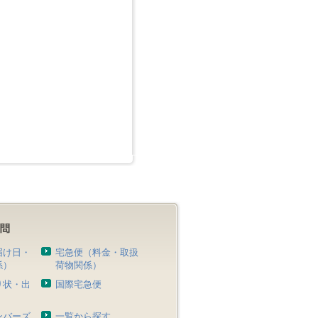
届け日・
宅急便（料金・取扱
係）
荷物関係）
り状・出
国際宅急便
）
ンバーズ
一覧から探す