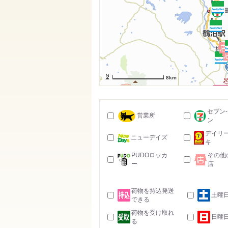
8km
セブン
営業所
ン
デイリ
ニューデイズ
キ
PUDOロッカ
その他
ー
店
荷物を持込発送
土曜
できる
荷物を受け取れ
日曜
る