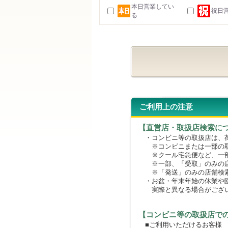
本日営業してい
祝日
る
ご利用上の注意
【直営店・取扱店検索に
・コンビニ等の取扱店は、荷
※コンビニまたは一部の取扱
※クール宅急便など、一部
※一部、「受取」のみの店
※「発送」のみの店舗検索
・お盆・年末年始の休業や臨
実際と異なる場合がござ
【コンビニ等の取扱店で
■ご利用いただけるお客様