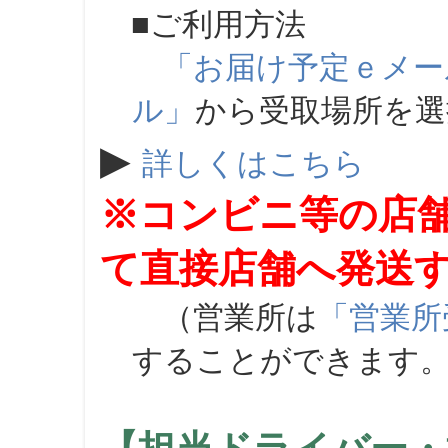
■ご利用方法
「お届け予定ｅメー
ル」
から受取場所を
▶
詳しくはこちら
※コンビニ等の店
て直接店舗へ発送
（営業所は
「営業所
することができます