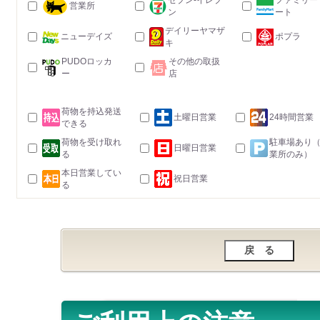
セブン-イレブ
ファミリー
営業所
ン
ート
デイリーヤマザ
ニューデイズ
ポプラ
キ
PUDOロッカ
その他の取扱
ー
店
荷物を持込発送
土曜日営業
24時間営業
できる
荷物を受け取れ
駐車場あり
日曜日営業
る
業所のみ）
本日営業してい
祝日営業
る