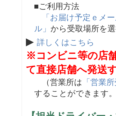
■ご利用方法
「お届け予定ｅメー
ル」
から受取場所を
▶
詳しくはこちら
※コンビニ等の店
て直接店舗へ発送
（営業所は
「営業所
することができます