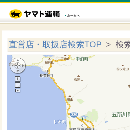
直営店・取扱店検索TOP
> 検