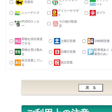
セブン-イレブ
ファミリー
営業所
ン
ート
デイリーヤマザ
ニューデイズ
ポプラ
キ
PUDOロッカ
その他の取扱
ー
店
荷物を持込発送
土曜日営業
24時間営業
できる
荷物を受け取れ
駐車場あり
日曜日営業
る
業所のみ）
本日営業してい
祝日営業
る