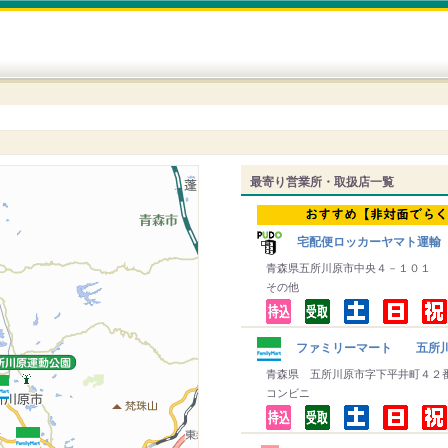
最寄り営業所・取扱店一覧
宅配便ロッカーヤマト運輸
青森県五所川原市中央４－１０１
その他
ファミリーマート 五所川
青森県 五所川原市字下平井町４２
コンビニ