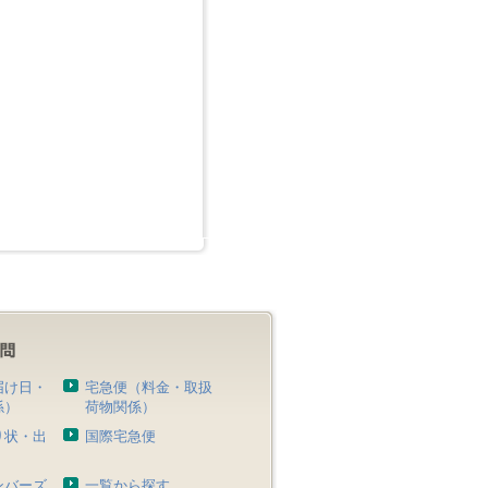
届け日・
宅急便（料金・取扱
係）
荷物関係）
り状・出
国際宅急便
）
ンバーズ
一覧から探す