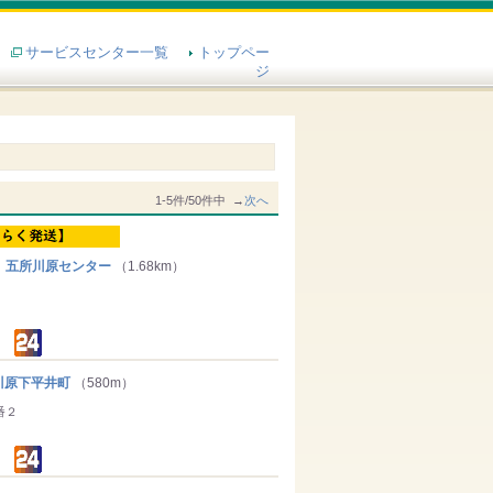
サービスセンター一覧
トップペー
ジ
1-5件/50件中 →
次へ
 五所川原センター
（1.68km）
原下平井町
（580m）
番２