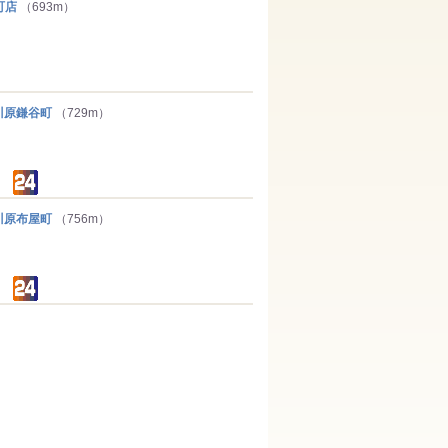
町店
（693m）
原鎌谷町
（729m）
原布屋町
（756m）