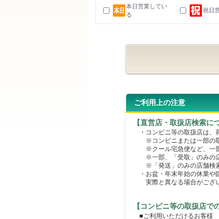
本日営業してい
祝日
る
ご利用上の注意
【直営店・取扱店検索に
・コンビニ等の取扱店は、荷
※コンビニまたは一部の取扱
※クール宅急便など、一部
※一部、「受取」のみの店
※「発送」のみの店舗検索
・お盆・年末年始の休業や臨
実際と異なる場合がござ
【コンビニ等の取扱店で
■ご利用いただけるお客様