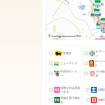
8km
セブン
営業所
ン
デイリ
ニューデイズ
キ
PUDOロッカ
その他
ー
店
荷物を持込発送
土曜
できる
荷物を受け取れ
日曜
る