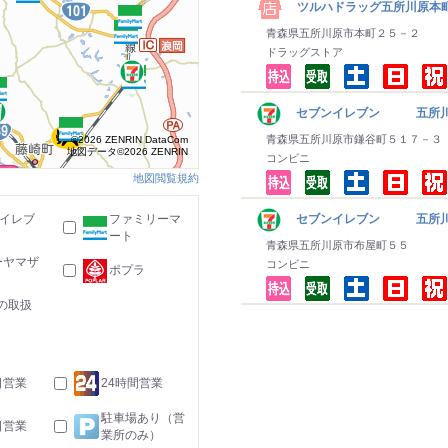
ツルハドラッグ五所川原本
青森県五所川原市本町２５－２
ドラッグストア
セブンイレブン 五所川
青森県五所川原市鎌谷町５１７－３
©2026 ZENRIN DataCom
地図データ©2026 ZENRIN
コンビニ
地図閲覧規約
-イレブ
ファミリーマ
セブンイレブン 五所川
ート
青森県五所川原市布屋町５５
ーヤマザ
コンビニ
ポプラ
の取扱
日営業
24時間営業
駐車場あり（営
日営業
業所のみ）