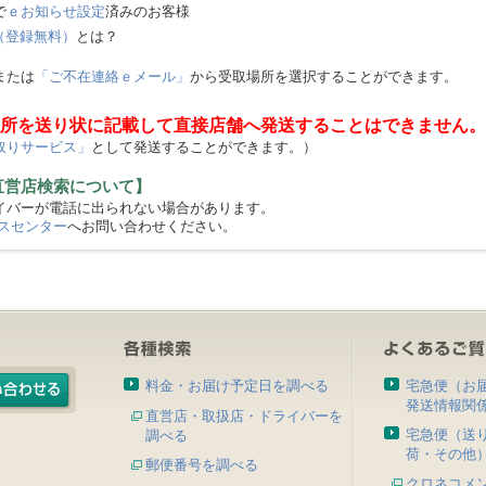
で
ｅお知らせ設定
済みのお客様
（登録無料）
とは？
または
「ご不在連絡ｅメール」
から受取場所を選択することができます。
所を送り状に記載して直接店舗へ発送することはできません。
取りサービス」
として発送することができます。）
直営店検索について】
バーが電話に出られない場合があります。
スセンター
へお問い合わせください。
料金・お届け予定日を調べる
宅急便（お
発送情報関
直営店・取扱店・ドライバーを
宅急便（送
調べる
荷・その他
郵便番号を調べる
クロネコメ