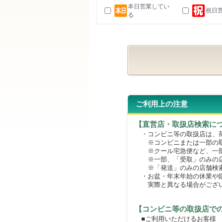
本日営業してい
祝日
る
ご利用上の注意
【直営店・取扱店検索に
・コンビニ等の取扱店は、荷
※コンビニまたは一部の取扱
※クール宅急便など、一部
※一部、「受取」のみの店
※「発送」のみの店舗検索
・お盆・年末年始の休業や臨
実際と異なる場合がござ
【コンビニ等の取扱店で
■ご利用いただけるお客様