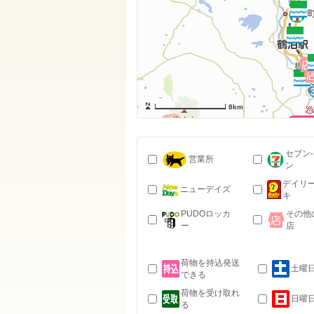
8km
セブン
営業所
ン
デイリ
ニューデイズ
キ
PUDOロッカ
その他
ー
店
荷物を持込発送
土曜
できる
荷物を受け取れ
日曜
る