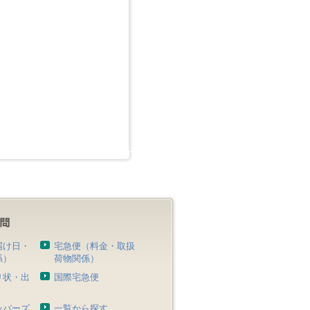
届け日・
宅急便（料金・取扱
係）
荷物関係）
り状・出
国際宅急便
）
ンバーズ
一覧から探す