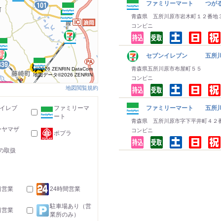
ファミリーマート つがる
青森県 五所川原市岩木町１２番地
コンビニ
セブンイレブン 五所川
青森県五所川原市布屋町５５
©2026 ZENRIN DataCom
地図データ©2026 ZENRIN
コンビニ
地図閲覧規約
-イレブ
ファミリーマ
ファミリーマート 五所川
ート
青森県 五所川原市字下平井町４２
ーヤマザ
コンビニ
ポプラ
の取扱
日営業
24時間営業
駐車場あり（営
日営業
業所のみ）