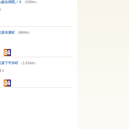
総合病院／Ｓ
（630m）
３
原布屋町
（866m）
原下平井町
（1.01km）
番２