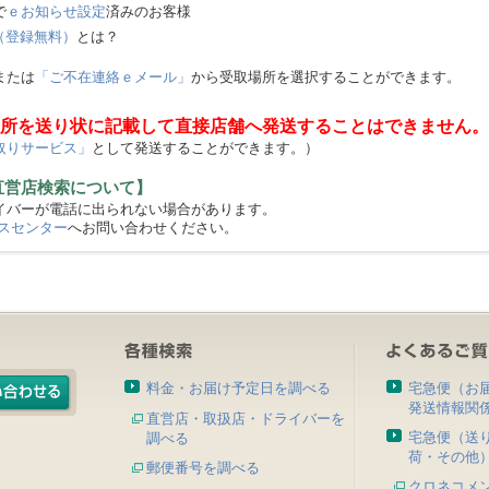
で
ｅお知らせ設定
済みのお客様
（登録無料）
とは？
または
「ご不在連絡ｅメール」
から受取場所を選択することができます。
所を送り状に記載して直接店舗へ発送することはできません。
取りサービス」
として発送することができます。）
直営店検索について】
バーが電話に出られない場合があります。
スセンター
へお問い合わせください。
料金・お届け予定日を調べる
宅急便（お
発送情報関
直営店・取扱店・ドライバーを
宅急便（送
調べる
荷・その他
郵便番号を調べる
クロネコメ