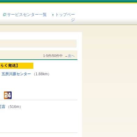
サービスセンター一覧
トップペー
ジ
1-5件/50件中 →
次へ
 五所川原センター
（1.88km）
町店
（516m）