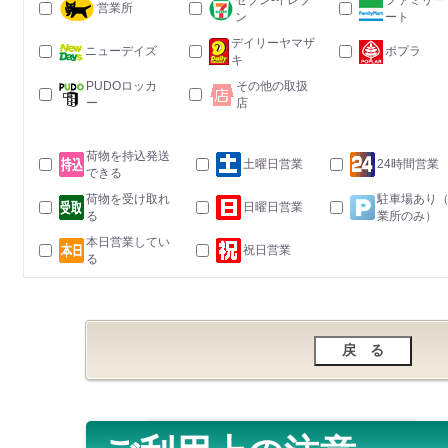
セブン-イレブ
ファミリー
営業所
ン
ート
デイリーヤマザ
ニューデイズ
ポプラ
キ
PUDOロッカ
その他の取扱
ー
店
荷物を持込発送
土曜日営業
24時間営業
できる
荷物を受け取れ
駐車場あり
日曜日営業
る
業所のみ）
本日営業してい
祝日営業
る