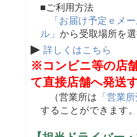
■ご利用方法
「お届け予定ｅメー
ル」
から受取場所を
▶
詳しくはこちら
※コンビニ等の店
て直接店舗へ発送
（営業所は
「営業所
することができます