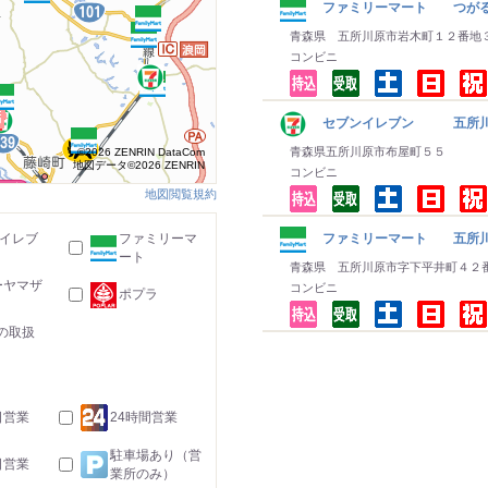
ファミリーマート つがる
青森県 五所川原市岩木町１２番地
コンビニ
セブンイレブン 五所川
青森県五所川原市布屋町５５
©2026 ZENRIN DataCom
地図データ©2026 ZENRIN
コンビニ
地図閲覧規約
-イレブ
ファミリーマ
ファミリーマート 五所川
ート
青森県 五所川原市字下平井町４２
ーヤマザ
コンビニ
ポプラ
の取扱
日営業
24時間営業
駐車場あり（営
日営業
業所のみ）