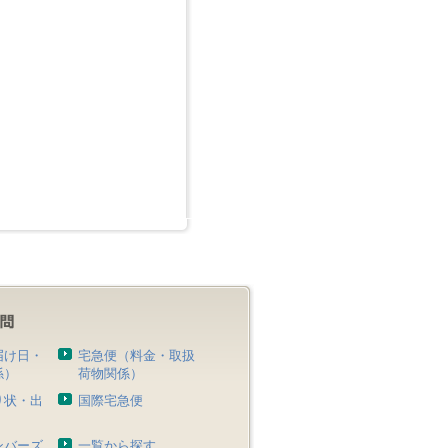
届け日・
宅急便（料金・取扱
係）
荷物関係）
り状・出
国際宅急便
）
ンバーズ
一覧から探す