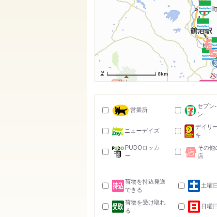
8km
セブン
営業所
ン
デイリ
ニューデイズ
キ
PUDOロッカ
その他
ー
店
荷物を持込発送
土曜
できる
荷物を受け取れ
日曜
る