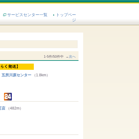
サービスセンター一覧
トップペー
ジ
1-5件/50件中 →
次へ
 五所川原センター
（1.8km）
町店
（482m）