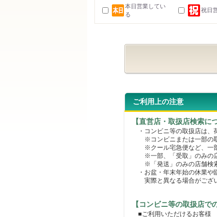
本日営業してい
祝日
る
ご利用上の注意
【直営店・取扱店検索に
・コンビニ等の取扱店は、荷
※コンビニまたは一部の取扱
※クール宅急便など、一部
※一部、「受取」のみの店
※「発送」のみの店舗検索
・お盆・年末年始の休業や臨
実際と異なる場合がござ
【コンビニ等の取扱店で
■ご利用いただけるお客様