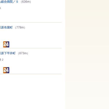
総合病院／Ｓ
（636m）
３
原布屋町
（778m）
原下平井町
（873m）
番２