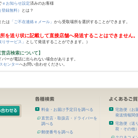
で
ｅお知らせ設定
済みのお客様
（登録無料）
とは？
または
「ご不在連絡ｅメール」
から受取場所を選択することができます。
所を送り状に記載して直接店舗へ発送することはできません。
取りサービス」
として発送することができます。）
直営店検索について】
バーが電話に出られない場合があります。
スセンター
へお問い合わせください。
料金・お届け予定日を調べる
宅急便（お
発送情報関
直営店・取扱店・ドライバーを
宅急便（送
調べる
荷・その他
郵便番号を調べる
クロネコメ