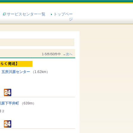
サービスセンター一覧
トップペー
ジ
1-5件/50件中 →
次へ
 五所川原センター
（1.62km）
原下平井町
（639m）
番２