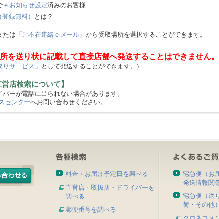
で
ｅお知らせ設定
済みのお客様
（登録無料）
とは？
または
「ご不在連絡ｅメール」
から受取場所を選択することができます。
所を送り状に記載して直接店舗へ発送することはできません。
取りサービス」
として発送することができます。）
直営店検索について】
バーが電話に出られない場合があります。
スセンター
へお問い合わせください。
料金・お届け予定日を調べる
宅急便（お
発送情報関
直営店・取扱店・ドライバーを
宅急便（送
調べる
荷・その他
郵便番号を調べる
クロネコメ