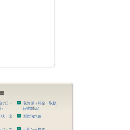
届け日・
宅急便（料金・取扱
係）
荷物関係）
り状・出
国際宅急便
）
ンバーズ
一覧から探す