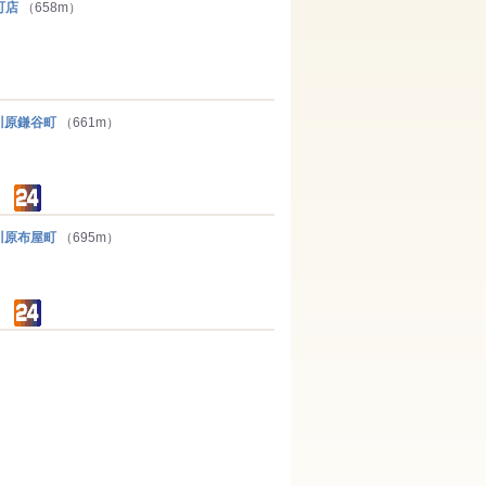
町店
（658m）
原鎌谷町
（661m）
原布屋町
（695m）