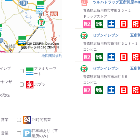
ツルハドラッグ五所川原本
青森県五所川原市本町２５－２
ドラッグストア
セブンイレブン 五所川
青森県五所川原市鎌谷町５１７－３
©2026 ZENRIN DataCom
地図データ©2026 ZENRIN
コンビニ
地図閲覧規約
-イレブ
ファミリーマ
セブンイレブン 五所川
ート
青森県五所川原市布屋町５５
ーヤマザ
コンビニ
ポプラ
の取扱
日営業
24時間営業
駐車場あり（営
日営業
業所のみ）