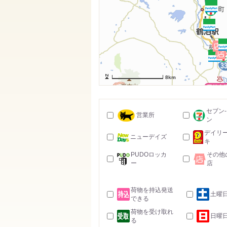
8km
セブン
営業所
ン
デイリ
ニューデイズ
キ
PUDOロッカ
その他
ー
店
荷物を持込発送
土曜
できる
荷物を受け取れ
日曜
る