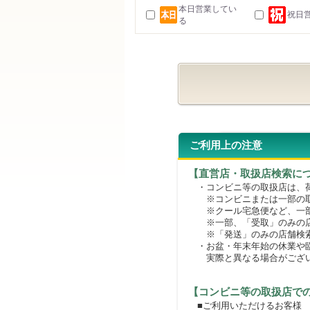
本日営業してい
祝日
る
ご利用上の注意
【直営店・取扱店検索に
・コンビニ等の取扱店は、荷
※コンビニまたは一部の取扱
※クール宅急便など、一部
※一部、「受取」のみの店
※「発送」のみの店舗検索
・お盆・年末年始の休業や臨
実際と異なる場合がござ
【コンビニ等の取扱店で
■ご利用いただけるお客様