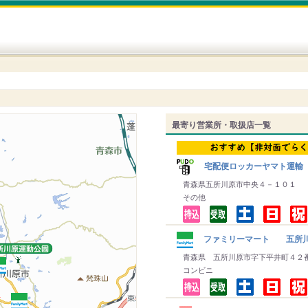
最寄り営業所・取扱店一覧
宅配便ロッカーヤマト運輸
青森県五所川原市中央４－１０１
その他
ファミリーマート 五所川
青森県 五所川原市字下平井町４２
コンビニ