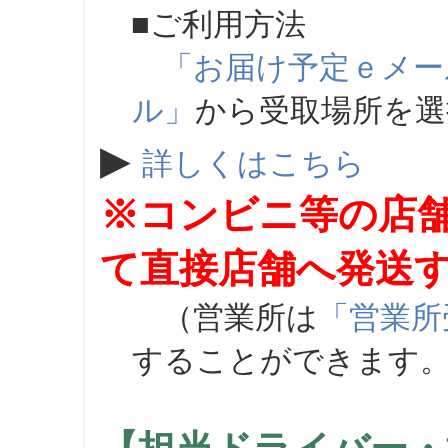
■ご利用方法
「お届け予定ｅメー
ル」
から受取場所を
▶
詳しくはこちら
※コンビニ等の店
て直接店舗へ発送
（営業所は
「営業所
することができます