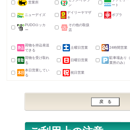
セブン-イレブ
ファミリー
営業所
ン
ート
デイリーヤマザ
ニューデイズ
ポプラ
キ
PUDOロッカ
その他の取扱
ー
店
荷物を持込発送
土曜日営業
24時間営業
できる
荷物を受け取れ
駐車場あり
日曜日営業
る
業所のみ）
本日営業してい
祝日営業
る