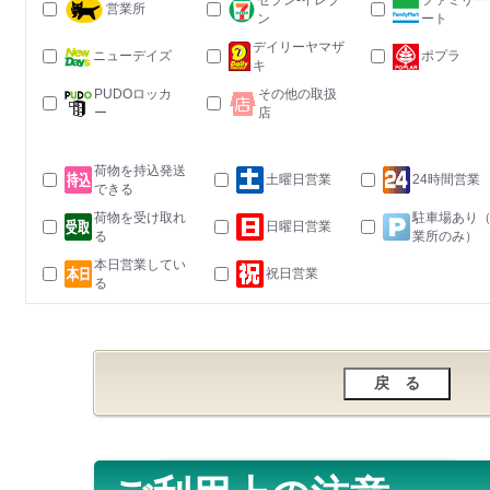
セブン-イレブ
ファミリー
営業所
ン
ート
デイリーヤマザ
ニューデイズ
ポプラ
キ
PUDOロッカ
その他の取扱
ー
店
荷物を持込発送
土曜日営業
24時間営業
できる
荷物を受け取れ
駐車場あり
日曜日営業
る
業所のみ）
本日営業してい
祝日営業
る