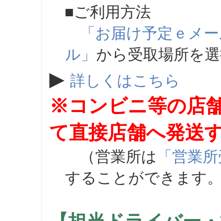
■ご利用方法
「お届け予定ｅメー
ル」
から受取場所を
▶
詳しくはこちら
※コンビニ等の店
て直接店舗へ発送
（営業所は
「営業所
することができます