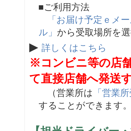
■ご利用方法
「お届け予定ｅメー
ル」
から受取場所を
▶
詳しくはこちら
※コンビニ等の店
て直接店舗へ発送
（営業所は
「営業所
することができます