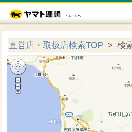
直営店・取扱店検索TOP
> 検