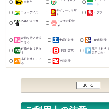
セブン-イレブ
ファミリー
営業所
ン
ート
デイリーヤマザ
ニューデイズ
ポプラ
キ
PUDOロッカ
その他の取扱
ー
店
荷物を持込発送
土曜日営業
24時間営業
できる
荷物を受け取れ
駐車場あり
日曜日営業
る
業所のみ）
本日営業してい
祝日営業
る