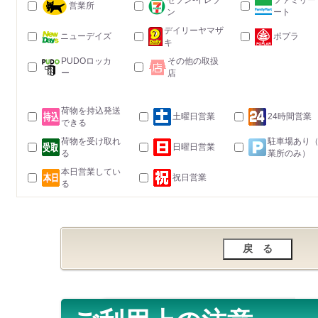
セブン-イレブ
ファミリー
営業所
ン
ート
デイリーヤマザ
ニューデイズ
ポプラ
キ
PUDOロッカ
その他の取扱
ー
店
荷物を持込発送
土曜日営業
24時間営業
できる
荷物を受け取れ
駐車場あり
日曜日営業
る
業所のみ）
本日営業してい
祝日営業
る