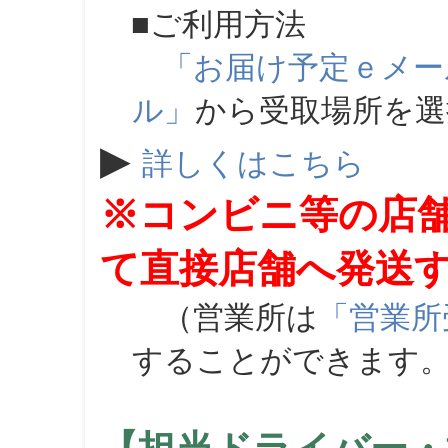
■ご利用方法
「お届け予定ｅメー
ル」
から受取場所を
▶
詳しくはこちら
※コンビニ等の店
て直接店舗へ発送
（営業所は
「営業所
することができます