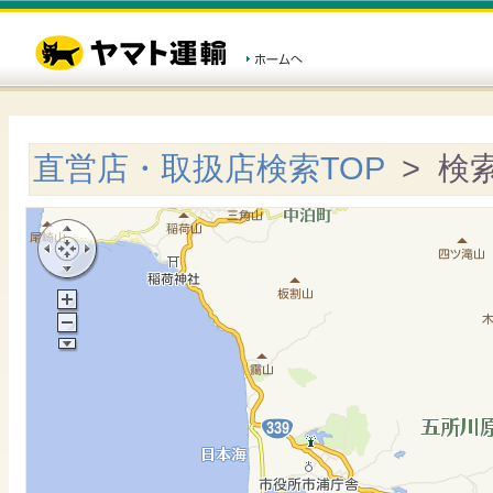
直営店・取扱店検索TOP
> 検