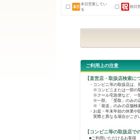
本日営業してい
祝日
る
ご利用上の注意
【直営店・取扱店検索に
・コンビニ等の取扱店は、荷
※コンビニまたは一部の取扱
※クール宅急便など、一部
※一部、「受取」のみの店
※「発送」のみの店舗検索
・お盆・年末年始の休業や臨
実際と異なる場合がござ
【コンビニ等の取扱店で
■ご利用いただけるお客様