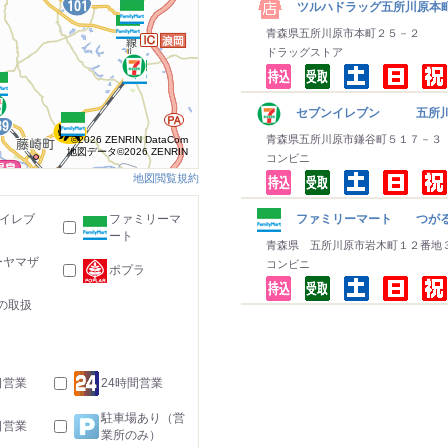
ツルハドラッグ五所川原本
青森県五所川原市本町２５－２
ドラッグストア
セブンイレブン 五所川
青森県五所川原市鎌谷町５１７－３
©2026 ZENRIN DataCom
地図データ©2026 ZENRIN
コンビニ
地図閲覧規約
-イレブ
ファミリーマ
ファミリーマート つがる
ート
青森県 五所川原市岩木町１２番地
ーヤマザ
コンビニ
ポプラ
の取扱
日営業
24時間営業
駐車場あり（営
日営業
業所のみ）