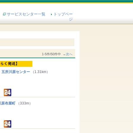
サービスセンター一覧
トップペー
ジ
1-5件/50件中 →
次へ
 五所川原センター
（1.31km）
原布屋町
（333m）