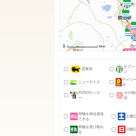
8km
セブン
営業所
ン
デイリ
ニューデイズ
キ
PUDOロッカ
その他
ー
店
荷物を持込発送
土曜
できる
荷物を受け取れ
日曜
る