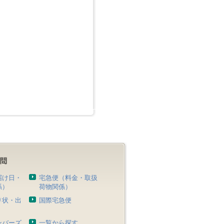
届け日・
宅急便（料金・取扱
係）
荷物関係）
り状・出
国際宅急便
）
ンバーズ
一覧から探す