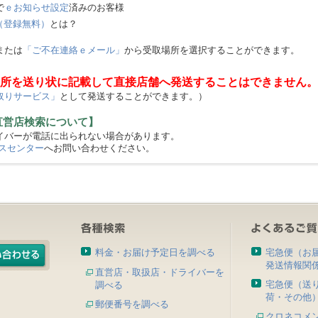
で
ｅお知らせ設定
済みのお客様
（登録無料）
とは？
または
「ご不在連絡ｅメール」
から受取場所を選択することができます。
所を送り状に記載して直接店舗へ発送することはできません。
取りサービス」
として発送することができます。）
直営店検索について】
バーが電話に出られない場合があります。
スセンター
へお問い合わせください。
料金・お届け予定日を調べる
宅急便（お
発送情報関
直営店・取扱店・ドライバーを
宅急便（送
調べる
荷・その他
郵便番号を調べる
クロネコメ