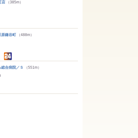
町店
（385m）
原鎌谷町
（488m）
総合病院／Ｓ
（551m）
３