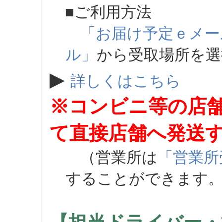
■ご利用方法
「お届け予定ｅメー
ル」
から受取場所を
▶
詳しくはこちら
※コンビニ等の店
て直接店舗へ発送
（営業所は
「営業所
することができます