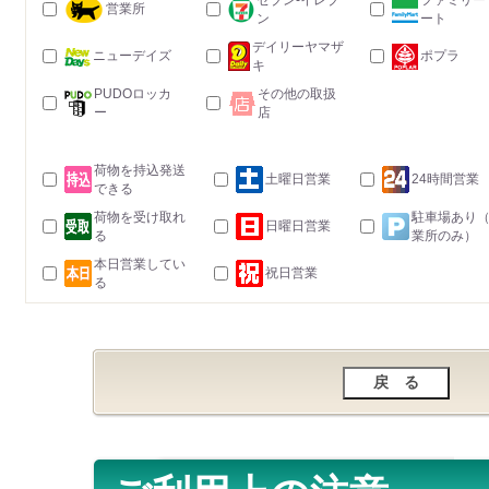
セブン-イレブ
ファミリー
営業所
ン
ート
デイリーヤマザ
ニューデイズ
ポプラ
キ
PUDOロッカ
その他の取扱
ー
店
荷物を持込発送
土曜日営業
24時間営業
できる
荷物を受け取れ
駐車場あり
日曜日営業
る
業所のみ）
本日営業してい
祝日営業
る