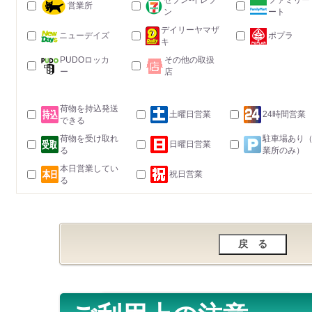
セブン-イレブ
ファミリー
営業所
ン
ート
デイリーヤマザ
ニューデイズ
ポプラ
キ
PUDOロッカ
その他の取扱
ー
店
荷物を持込発送
土曜日営業
24時間営業
できる
荷物を受け取れ
駐車場あり
日曜日営業
る
業所のみ）
本日営業してい
祝日営業
る