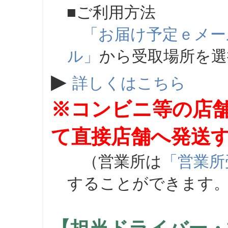
■ご利用方法
「お届け予定ｅメー
ル」
から受取場所を
▶
詳しくはこちら
※コンビニ等の店
て直接店舗へ発送
（営業所は
「営業所
することができます