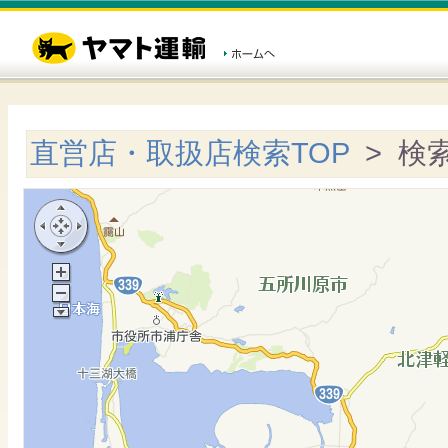
直営店・取扱店検索TOP
> 検