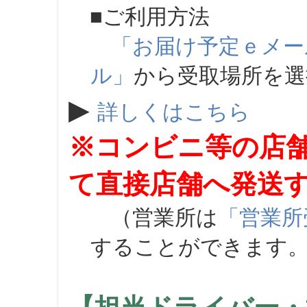
■ご利用方法
「お届け予定ｅメー
ル」
から受取場所を
▶
詳しくはこちら
※コンビニ等の店
て直接店舗へ発送
（営業所は
「営業所
することができます