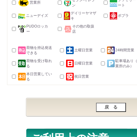
セブン-イレブ
ファミリー
営業所
ン
ート
デイリーヤマザ
ニューデイズ
ポプラ
キ
PUDOロッカ
その他の取扱
ー
店
荷物を持込発送
土曜日営業
24時間営業
できる
荷物を受け取れ
駐車場あり
日曜日営業
る
業所のみ）
本日営業してい
祝日営業
る