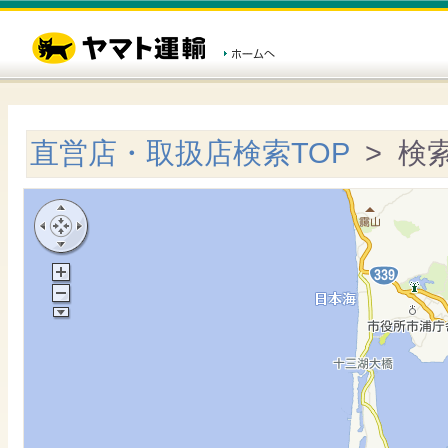
直営店・取扱店検索TOP
> 検