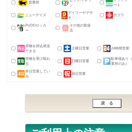
セブン-イレブ
ファミリー
営業所
ン
ート
デイリーヤマザ
ニューデイズ
ポプラ
キ
PUDOロッカ
その他の取扱
ー
店
荷物を持込発送
土曜日営業
24時間営業
できる
荷物を受け取れ
駐車場あり
日曜日営業
る
業所のみ）
本日営業してい
祝日営業
る