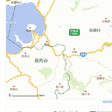
5km
地図閲