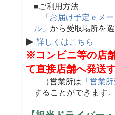
■ご利用方法
「お届け予定ｅメー
ル」
から受取場所を
▶
詳しくはこちら
※コンビニ等の店
て直接店舗へ発送
（営業所は
「営業所
することができます