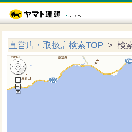
直営店・取扱店検索TOP
> 検