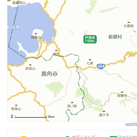
5km
地図閲