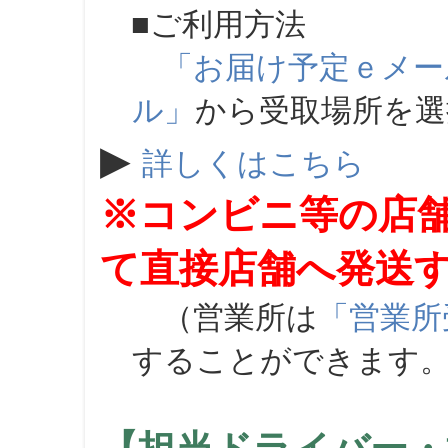
■ご利用方法
「お届け予定ｅメー
ル」
から受取場所を
▶
詳しくはこちら
※コンビニ等の店
て直接店舗へ発送
（営業所は
「営業所
することができます