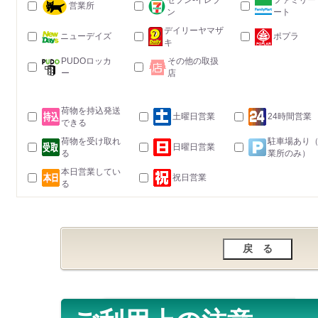
セブン-イレブ
ファミリー
営業所
ン
ート
デイリーヤマザ
ニューデイズ
ポプラ
キ
PUDOロッカ
その他の取扱
ー
店
荷物を持込発送
土曜日営業
24時間営業
できる
荷物を受け取れ
駐車場あり
日曜日営業
る
業所のみ）
本日営業してい
祝日営業
る