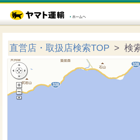
直営店・取扱店検索TOP
> 検