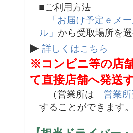
■ご利用方法
「お届け予定ｅメー
ル」
から受取場所を
▶
詳しくはこちら
※コンビニ等の店
て直接店舗へ発送
（営業所は
「営業所
することができます