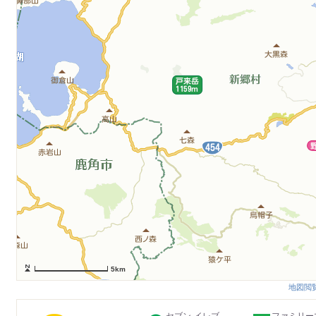
5km
地図閲