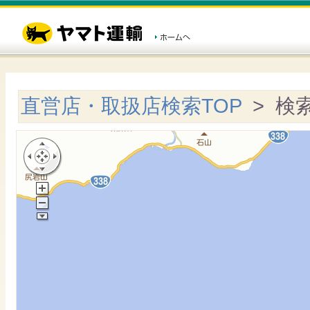
直営店・取扱店検索TOP
> 検