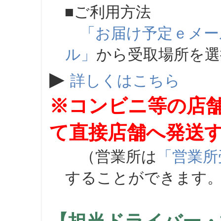
■ご利用方法
「お届け予定ｅメー
ル」
から受取場所を
▶
詳しくはこちら
※コンビニ等の店
て直接店舗へ発送
（営業所は
「営業所
することができます