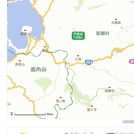
5km
地図閲