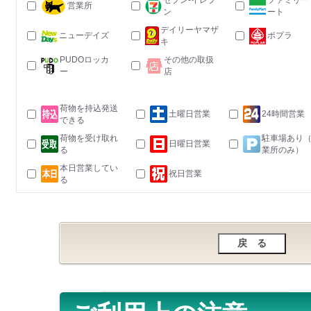
セブン-イレブ
ファミリー
営業所
ン
ート
デイリーヤマザ
ニューデイズ
ポプラ
キ
PUDOロッカ
その他の取扱
ー
店
荷物を持込発送
土曜日営業
24時間営業
できる
荷物を受け取れ
駐車場あり
日曜日営業
る
業所のみ）
本日営業してい
祝日営業
る