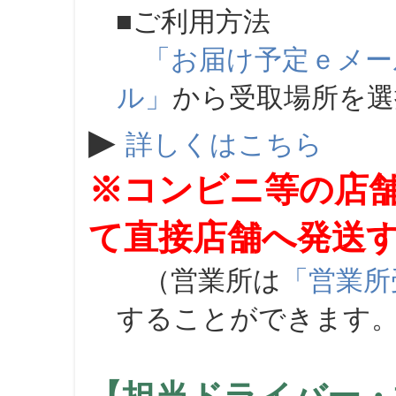
■ご利用方法
「お届け予定ｅメー
ル」
から受取場所を
▶
詳しくはこちら
※コンビニ等の店
て直接店舗へ発送
（営業所は
「営業所
することができます