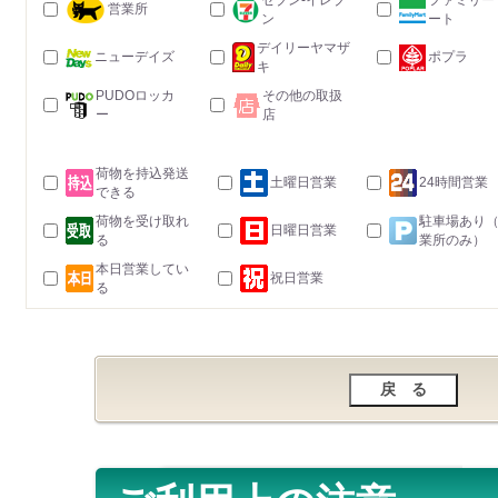
セブン-イレブ
ファミリー
営業所
ン
ート
デイリーヤマザ
ニューデイズ
ポプラ
キ
PUDOロッカ
その他の取扱
ー
店
荷物を持込発送
土曜日営業
24時間営業
できる
荷物を受け取れ
駐車場あり
日曜日営業
る
業所のみ）
本日営業してい
祝日営業
る