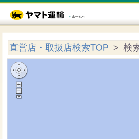
直営店・取扱店検索TOP
> 検