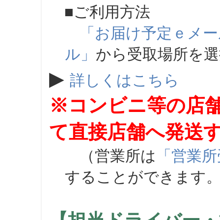
■ご利用方法
「お届け予定ｅメー
ル」
から受取場所を
▶
詳しくはこちら
※コンビニ等の店
て直接店舗へ発送
（営業所は
「営業所
することができます