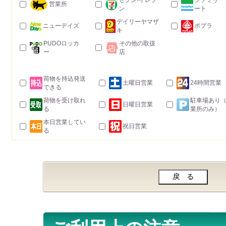
セブン-イレブ
ファミリー
営業所
ン
ート
デイリーヤマザ
ニューデイズ
ポプラ
キ
PUDOロッカ
その他の取扱
ー
店
荷物を持込発送
土曜日営業
24時間営業
できる
荷物を受け取れ
駐車場あり
日曜日営業
る
業所のみ）
本日営業してい
祝日営業
る