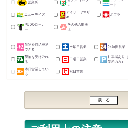
セブン-イレブ
ファミリー
営業所
ン
ート
デイリーヤマザ
ニューデイズ
ポプラ
キ
PUDOロッカ
その他の取扱
ー
店
荷物を持込発送
土曜日営業
24時間営業
できる
荷物を受け取れ
駐車場あり
日曜日営業
る
業所のみ）
本日営業してい
祝日営業
る