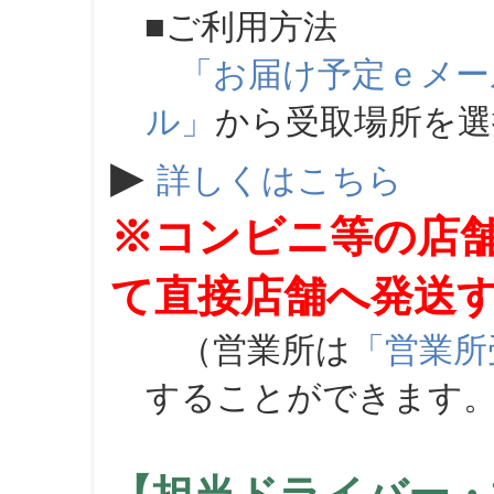
■ご利用方法
「お届け予定ｅメー
ル」
から受取場所を
▶
詳しくはこちら
※コンビニ等の店
て直接店舗へ発送
（営業所は
「営業所
することができます