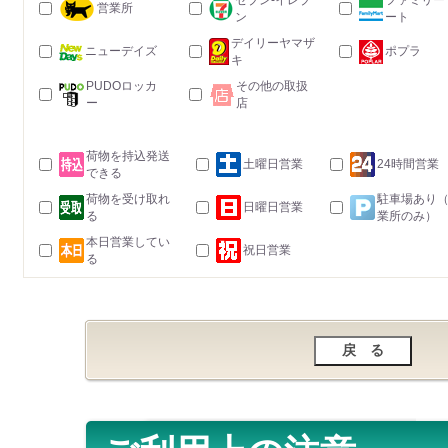
セブン-イレブ
ファミリー
営業所
ン
ート
デイリーヤマザ
ニューデイズ
ポプラ
キ
PUDOロッカ
その他の取扱
ー
店
荷物を持込発送
土曜日営業
24時間営業
できる
荷物を受け取れ
駐車場あり
日曜日営業
る
業所のみ）
本日営業してい
祝日営業
る