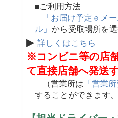
■ご利用方法
「お届け予定ｅメー
ル」
から受取場所を
▶
詳しくはこちら
※コンビニ等の店
て直接店舗へ発送
（営業所は
「営業所
することができます