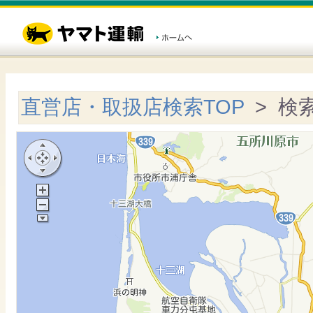
直営店・取扱店検索TOP
> 検