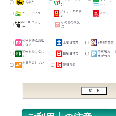
セブン-イレブ
ファミリー
営業所
ン
ート
デイリーヤマザ
ニューデイズ
ポプラ
キ
PUDOロッカ
その他の取扱
ー
店
荷物を持込発送
土曜日営業
24時間営業
できる
荷物を受け取れ
駐車場あり
日曜日営業
る
業所のみ）
本日営業してい
祝日営業
る