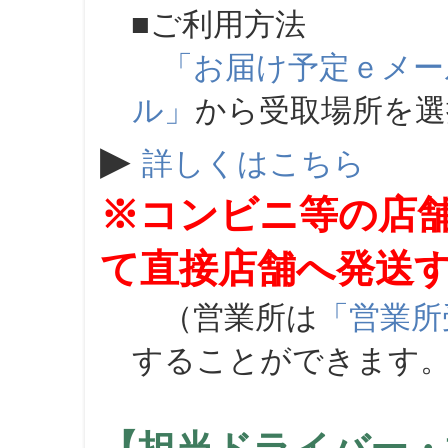
■ご利用方法
「お届け予定ｅメー
ル」
から受取場所を
▶
詳しくはこちら
※コンビニ等の店
て直接店舗へ発送
（営業所は
「営業所
することができます