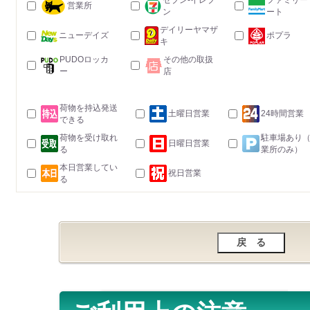
セブン-イレブ
ファミリー
営業所
ン
ート
デイリーヤマザ
ニューデイズ
ポプラ
キ
PUDOロッカ
その他の取扱
ー
店
荷物を持込発送
土曜日営業
24時間営業
できる
荷物を受け取れ
駐車場あり
日曜日営業
る
業所のみ）
本日営業してい
祝日営業
る