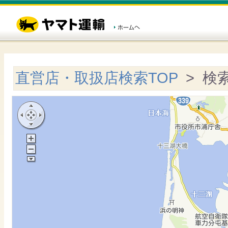
直営店・取扱店検索TOP
> 検