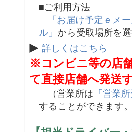
■ご利用方法
「お届け予定ｅメー
ル」
から受取場所を
▶
詳しくはこちら
※コンビニ等の店
て直接店舗へ発送
（営業所は
「営業所
することができます