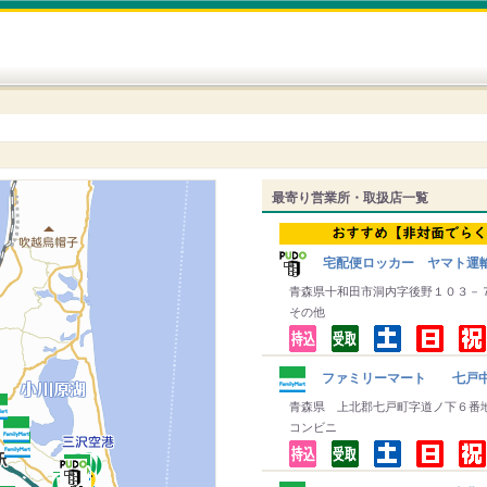
最寄り営業所・取扱店一覧
宅配便ロッカー ヤマト運
青森県十和田市洞内字後野１０３－
その他
ファミリーマート 七戸
青森県 上北郡七戸町字道ノ下６番
コンビニ