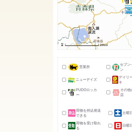
20km
セブン
営業所
ン
デイリ
ニューデイズ
キ
PUDOロッカ
その他
ー
店
荷物を持込発送
土曜
できる
荷物を受け取れ
日曜
る