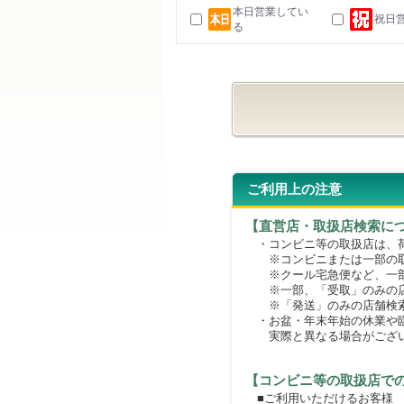
本日営業してい
祝日
る
ご利用上の注意
【直営店・取扱店検索に
・コンビニ等の取扱店は、荷
※コンビニまたは一部の取扱
※クール宅急便など、一部
※一部、「受取」のみの店
※「発送」のみの店舗検索
・お盆・年末年始の休業や臨
実際と異なる場合がござ
【コンビニ等の取扱店で
■ご利用いただけるお客様