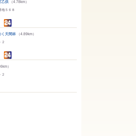
町乙供
（4.78km）
番地５６８
く天間林
（4.89km）
－２
56km）
－２