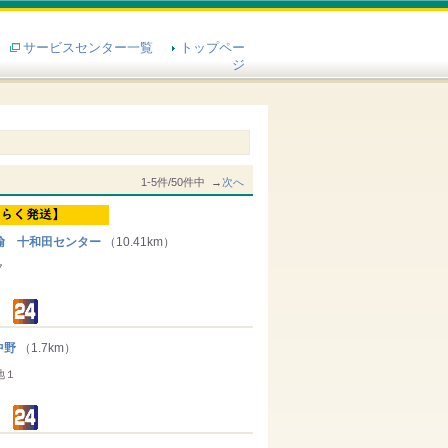
サービスセンター一覧
トップペー
ジ
1-5件/50件中 →
次へ
輸 十和田センター
（10.41km）
７
中野
（1.7km）
地１