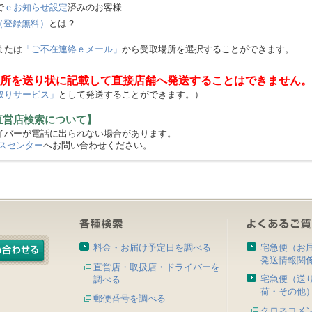
で
ｅお知らせ設定
済みのお客様
（登録無料）
とは？
または
「ご不在連絡ｅメール」
から受取場所を選択することができます。
所を送り状に記載して直接店舗へ発送することはできません。
取りサービス」
として発送することができます。）
直営店検索について】
バーが電話に出られない場合があります。
スセンター
へお問い合わせください。
料金・お届け予定日を調べる
宅急便（お
発送情報関
直営店・取扱店・ドライバーを
宅急便（送
調べる
荷・その他
郵便番号を調べる
クロネコメ