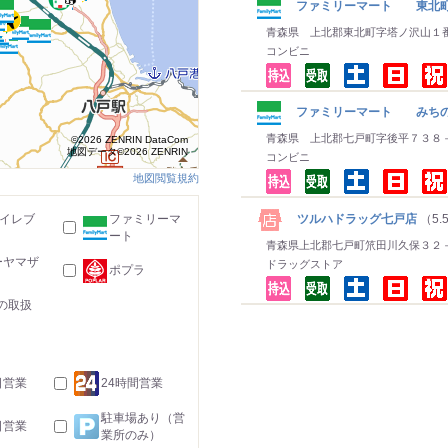
ファミリーマート 東北
青森県 上北郡東北町字塔ノ沢山１
コンビニ
ファミリーマート みちの
青森県 上北郡七戸町字後平７３８
©2026 ZENRIN DataCom
地図データ©2026 ZENRIN
コンビニ
地図閲覧規約
ツルハドラッグ七戸店
（5.
-イレブ
ファミリーマ
ート
青森県上北郡七戸町笊田川久保３２
ーヤマザ
ドラッグストア
ポプラ
の取扱
日営業
24時間営業
駐車場あり（営
日営業
業所のみ）