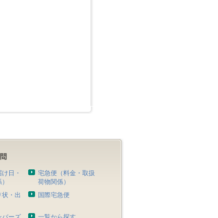
届け日・
宅急便（料金・取扱
係）
荷物関係）
り状・出
国際宅急便
）
ンバーズ
一覧から探す