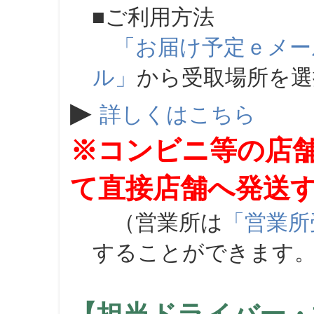
■ご利用方法
「お届け予定ｅメー
ル」
から受取場所を
▶
詳しくはこちら
※コンビニ等の店
て直接店舗へ発送
（営業所は
「営業所
することができます