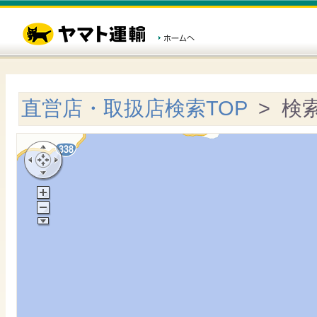
直営店・取扱店検索TOP
> 検