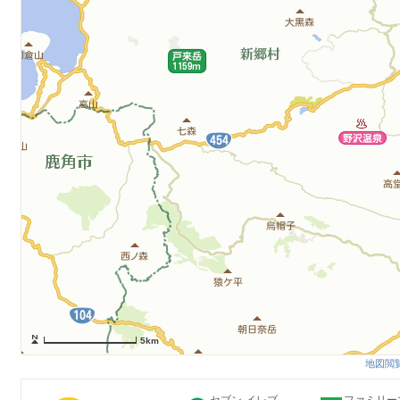
5km
地図閲