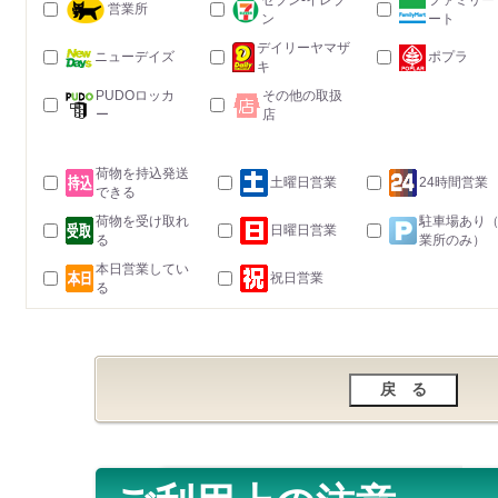
セブン-イレブ
ファミリー
営業所
ン
ート
デイリーヤマザ
ニューデイズ
ポプラ
キ
PUDOロッカ
その他の取扱
ー
店
荷物を持込発送
土曜日営業
24時間営業
できる
荷物を受け取れ
駐車場あり
日曜日営業
る
業所のみ）
本日営業してい
祝日営業
る