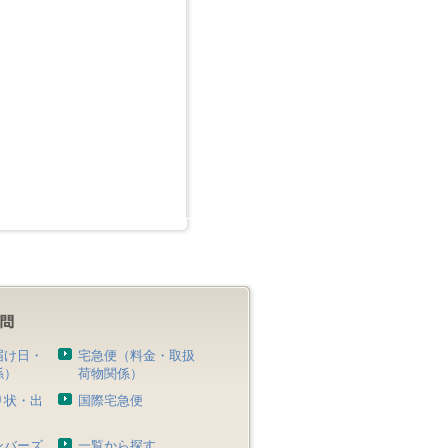
届け日・
宅急便（料金・取扱
係）
荷物関係）
り状・出
国際宅急便
）
ンバーズ
一覧から探す