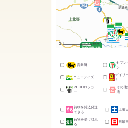
8km
セブン
営業所
ン
デイリ
ニューデイズ
キ
PUDOロッカ
その他
ー
店
荷物を持込発送
土曜
できる
荷物を受け取れ
日曜
る