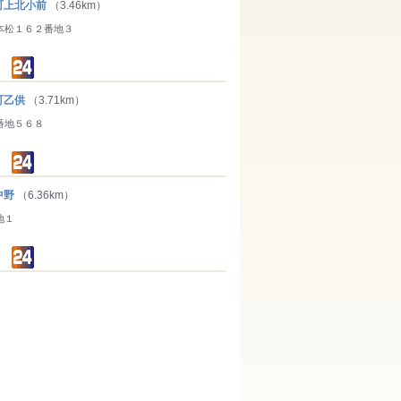
上北小前
（3.46km）
本松１６２番地３
町乙供
（3.71km）
番地５６８
中野
（6.36km）
地１