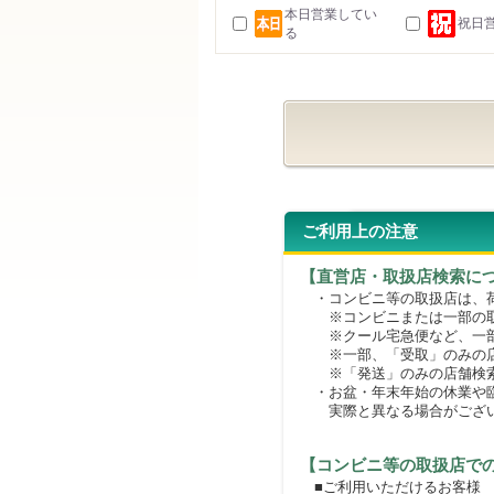
本日営業してい
祝日
る
ご利用上の注意
【直営店・取扱店検索に
・コンビニ等の取扱店は、荷
※コンビニまたは一部の取扱
※クール宅急便など、一部
※一部、「受取」のみの店
※「発送」のみの店舗検索
・お盆・年末年始の休業や臨
実際と異なる場合がござ
【コンビニ等の取扱店で
■ご利用いただけるお客様