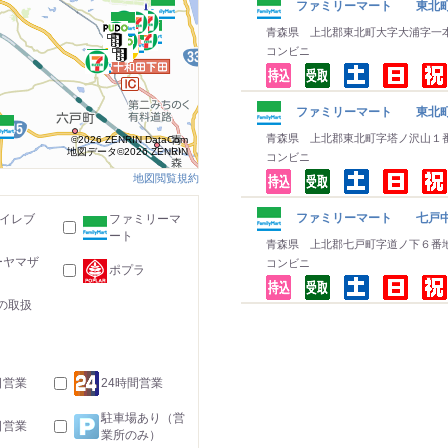
ファミリーマート 東北町
青森県 上北郡東北町大字大浦字一
コンビニ
ファミリーマート 東北
青森県 上北郡東北町字塔ノ沢山１
©2026 ZENRIN DataCom
地図データ©2026 ZENRIN
コンビニ
地図閲覧規約
ファミリーマート 七戸
-イレブ
ファミリーマ
ート
青森県 上北郡七戸町字道ノ下６番
ーヤマザ
コンビニ
ポプラ
の取扱
日営業
24時間営業
駐車場あり（営
日営業
業所のみ）