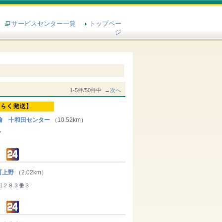
サービスセンター一覧
トップペー
ジ
1-5件/50件中 →
次へ
輸 十和田センター
（10.52km）
７
町上野
（2.02km）
田２８３番３