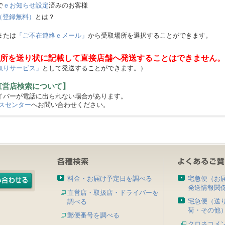
で
ｅお知らせ設定
済みのお客様
（登録無料）
とは？
または
「ご不在連絡ｅメール」
から受取場所を選択することができます。
所を送り状に記載して直接店舗へ発送することはできません。
取りサービス」
として発送することができます。）
直営店検索について】
バーが電話に出られない場合があります。
スセンター
へお問い合わせください。
料金・お届け予定日を調べる
宅急便（お
発送情報関
直営店・取扱店・ドライバーを
宅急便（送
調べる
荷・その他
郵便番号を調べる
クロネコメ