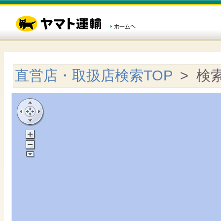
直営店・取扱店検索TOP
> 検