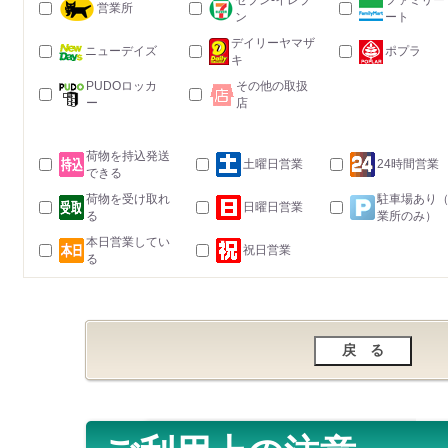
セブン-イレブ
ファミリー
営業所
ン
ート
デイリーヤマザ
ニューデイズ
ポプラ
キ
PUDOロッカ
その他の取扱
ー
店
荷物を持込発送
土曜日営業
24時間営業
できる
荷物を受け取れ
駐車場あり
日曜日営業
る
業所のみ）
本日営業してい
祝日営業
る