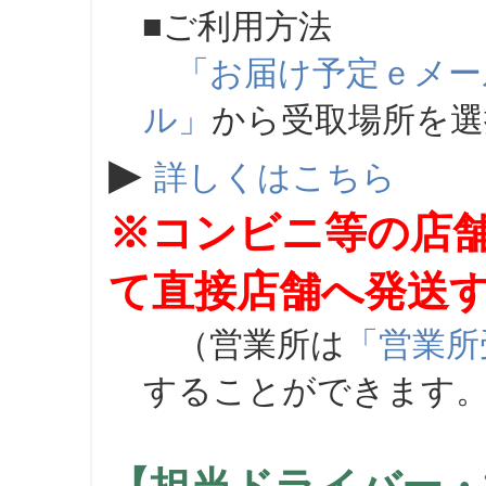
■ご利用方法
「お届け予定ｅメー
ル」
から受取場所を
▶
詳しくはこちら
※コンビニ等の店
て直接店舗へ発送
（営業所は
「営業所
することができます