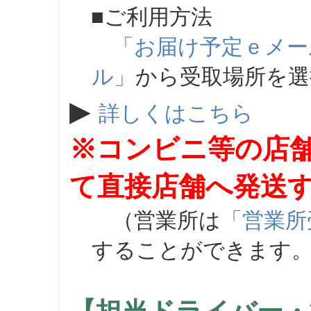
■ご利用方法
「お届け予定ｅメー
ル」
から受取場所を
▶
詳しくはこちら
※コンビニ等の店
て直接店舗へ発送
（営業所は
「営業所
することができます