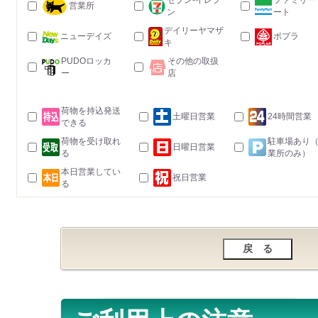
セブン-イレブ
ファミリー
営業所
ン
ート
デイリーヤマザ
ニューデイズ
ポプラ
キ
PUDOロッカ
その他の取扱
ー
店
荷物を持込発送
土曜日営業
24時間営業
できる
荷物を受け取れ
駐車場あり
日曜日営業
る
業所のみ）
本日営業してい
祝日営業
る