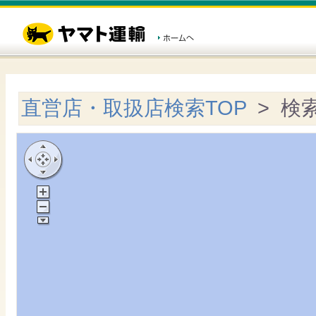
直営店・取扱店検索TOP
> 検