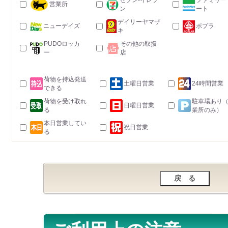
セブン-イレブ
ファミリー
営業所
ン
ート
デイリーヤマザ
ニューデイズ
ポプラ
キ
PUDOロッカ
その他の取扱
ー
店
荷物を持込発送
土曜日営業
24時間営業
できる
荷物を受け取れ
駐車場あり
日曜日営業
る
業所のみ）
本日営業してい
祝日営業
る