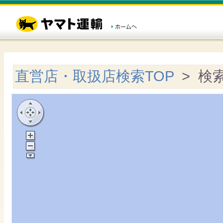
直営店・取扱店検索TOP
> 検