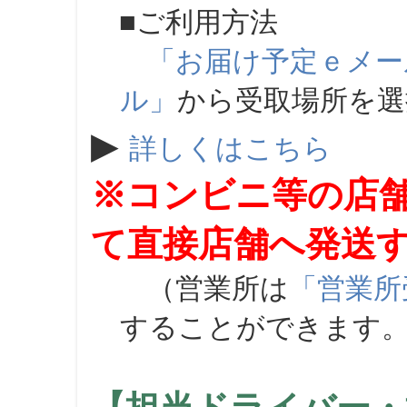
■ご利用方法
「お届け予定ｅメー
ル」
から受取場所を
▶
詳しくはこちら
※コンビニ等の店
て直接店舗へ発送
（営業所は
「営業所
することができます