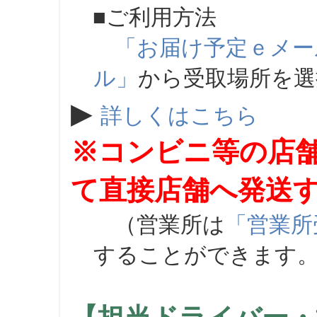
■ご利用方法
「お届け予定ｅメー
ル」
から受取場所を
▶
詳しくはこちら
※コンビニ等の店
て直接店舗へ発送
（営業所は
「営業所
することができます