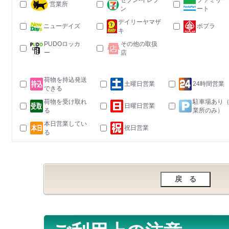
セブン-イレブ
ファミリー
営業所
ン
ート
デイリーヤマザ
ニューデイズ
ポプラ
キ
PUDOロッカ
その他の取扱
ー
店
荷物を持込発送
土曜日営業
24時間営業
できる
荷物を受け取れ
駐車場あり
日曜日営業
る
業所のみ）
本日営業してい
祝日営業
る