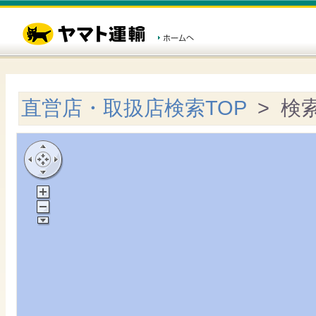
直営店・取扱店検索TOP
> 検