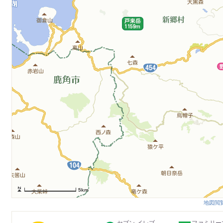
5km
地図閲