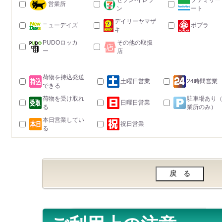
セブン-イレブ
ファミリー
営業所
ン
ート
デイリーヤマザ
ニューデイズ
ポプラ
キ
PUDOロッカ
その他の取扱
ー
店
荷物を持込発送
土曜日営業
24時間営業
できる
荷物を受け取れ
駐車場あり
日曜日営業
る
業所のみ）
本日営業してい
祝日営業
る