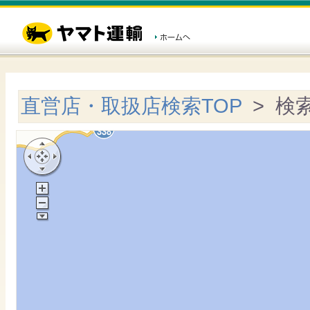
直営店・取扱店検索TOP
> 検