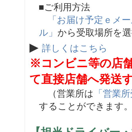
■ご利用方法
「お届け予定ｅメー
ル」
から受取場所を
▶
詳しくはこちら
※コンビニ等の店
て直接店舗へ発送
（営業所は
「営業所
することができます