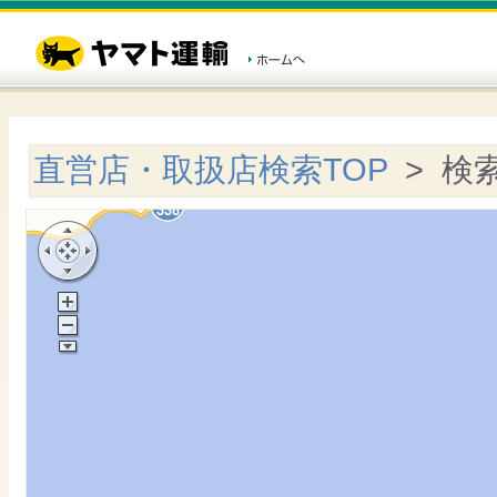
直営店・取扱店検索TOP
> 検