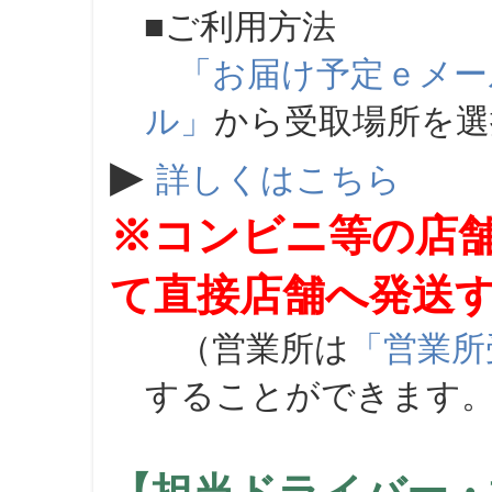
■ご利用方法
「お届け予定ｅメー
ル」
から受取場所を
▶
詳しくはこちら
※コンビニ等の店
て直接店舗へ発送
（営業所は
「営業所
することができます