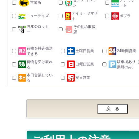
セブン-イレブ
ファミリー
営業所
ン
ート
デイリーヤマザ
ニューデイズ
ポプラ
キ
PUDOロッカ
その他の取扱
ー
店
荷物を持込発送
土曜日営業
24時間営業
できる
荷物を受け取れ
駐車場あり
日曜日営業
る
業所のみ）
本日営業してい
祝日営業
る