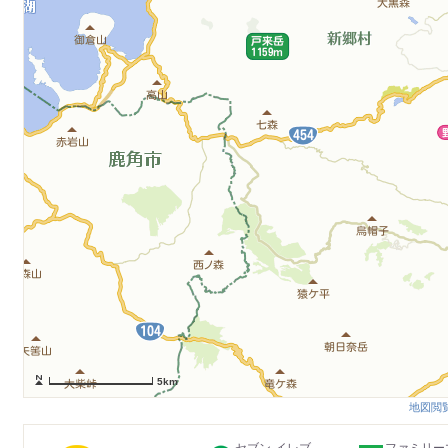
5km
地図閲