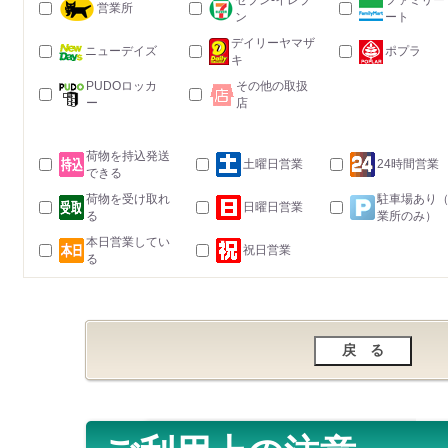
セブン-イレブ
ファミリー
営業所
ン
ート
デイリーヤマザ
ニューデイズ
ポプラ
キ
PUDOロッカ
その他の取扱
ー
店
荷物を持込発送
土曜日営業
24時間営業
できる
荷物を受け取れ
駐車場あり
日曜日営業
る
業所のみ）
本日営業してい
祝日営業
る