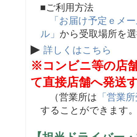
■ご利用方法
「お届け予定ｅメー
ル」
から受取場所を
▶
詳しくはこちら
※コンビニ等の店
て直接店舗へ発送
（営業所は
「営業所
することができます