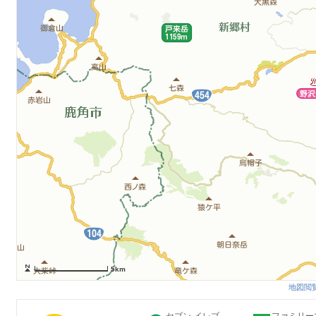
5km
地図閲