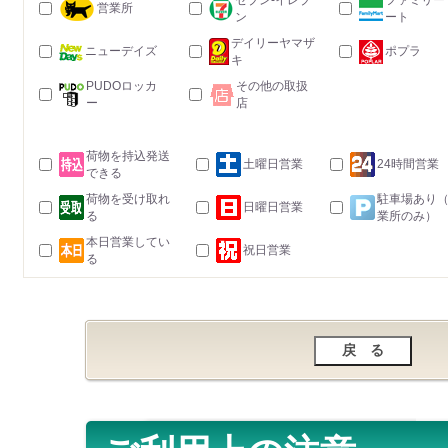
セブン-イレブ
ファミリー
営業所
ン
ート
デイリーヤマザ
ニューデイズ
ポプラ
キ
PUDOロッカ
その他の取扱
ー
店
荷物を持込発送
土曜日営業
24時間営業
できる
荷物を受け取れ
駐車場あり
日曜日営業
る
業所のみ）
本日営業してい
祝日営業
る