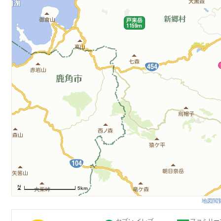
5km
地図閲