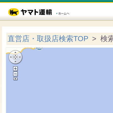
直営店・取扱店検索TOP
> 検