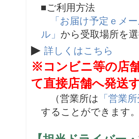
■ご利用方法
「お届け予定ｅメー
ル」
から受取場所を
▶
詳しくはこちら
※コンビニ等の店
て直接店舗へ発送
（営業所は
「営業所
することができます