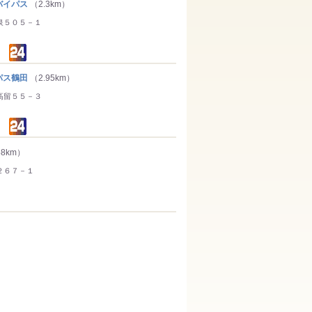
イパス
（2.3km）
泉５０５－１
パス鶴田
（2.95km）
高留５５－３
58km）
２６７－１