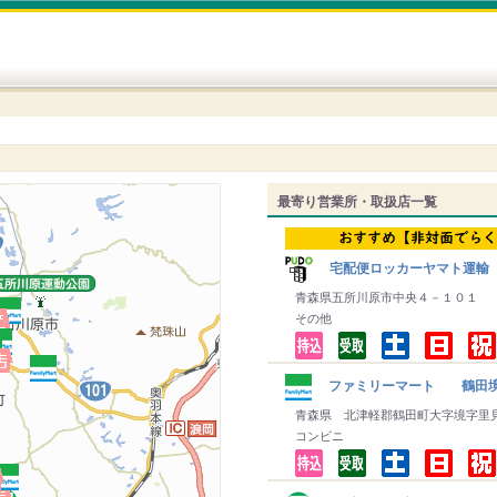
最寄り営業所・取扱店一覧
宅配便ロッカーヤマト運輸
青森県五所川原市中央４－１０１
その他
ファミリーマート 鶴田
青森県 北津軽郡鶴田町大字境字里
コンビニ