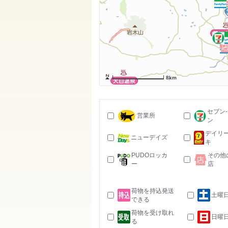
8km
セブン
営業所
ン
デイリ
ニューデイズ
キ
PUDOロッカ
その他
ー
店
荷物を持込発送
土曜
できる
荷物を受け取れ
日曜
る