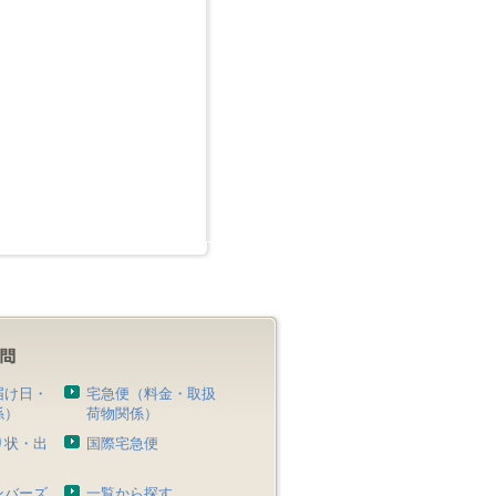
届け日・
宅急便（料金・取扱
係）
荷物関係）
り状・出
国際宅急便
）
ンバーズ
一覧から探す