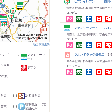
セブンイレブン 鶴田バ
青森県北津軽郡鶴田町大字鶴田字小
コンビニ
ファミリーマート バイ
青森県 北津軽郡鶴田町大字山道字
©2026 ZENRIN DataCom
地図データ©2026 ZENRIN
コンビニ
地図閲覧規約
ツルハドラッグ板柳店
（3.
-イレブ
ファミリーマ
ート
青森県北津軽郡板柳町大字灰沼字東
ーヤマザ
ドラッグストア
ポプラ
の取扱
日営業
24時間営業
駐車場あり（営
日営業
業所のみ）