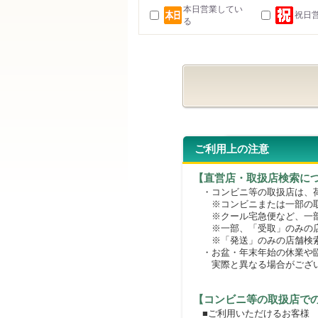
本日営業してい
祝日
る
ご利用上の注意
【直営店・取扱店検索に
・コンビニ等の取扱店は、荷
※コンビニまたは一部の取扱
※クール宅急便など、一部
※一部、「受取」のみの店
※「発送」のみの店舗検索
・お盆・年末年始の休業や臨
実際と異なる場合がござ
【コンビニ等の取扱店で
■ご利用いただけるお客様