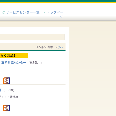
サービスセンター一覧
トップペー
ジ
1-5件/50件中 →
次へ
 五所川原センター
（6.75km）
境
（186m）
見１６６番地９