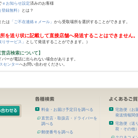
で
ｅお知らせ設定
済みのお客様
（登録無料）
とは？
または
「ご不在連絡ｅメール」
から受取場所を選択することができます。
所を送り状に記載して直接店舗へ発送することはできません。
取りサービス」
として発送することができます。）
直営店検索について】
バーが電話に出られない場合があります。
スセンター
へお問い合わせください。
料金・お届け予定日を調べる
宅急便（お
発送情報関
直営店・取扱店・ドライバーを
宅急便（送
調べる
荷・その他
郵便番号を調べる
クロネコメ