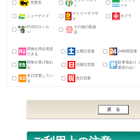
セブン-イレブ
ファミリー
営業所
ン
ート
デイリーヤマザ
ニューデイズ
ポプラ
キ
PUDOロッカ
その他の取扱
ー
店
荷物を持込発送
土曜日営業
24時間営業
できる
荷物を受け取れ
駐車場あり
日曜日営業
る
業所のみ）
本日営業してい
祝日営業
る