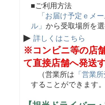
■ご利用方法
「お届け予定ｅメー
ル」
から受取場所を
▶
詳しくはこちら
※コンビニ等の店
て直接店舗へ発送
（営業所は
「営業所
することができます