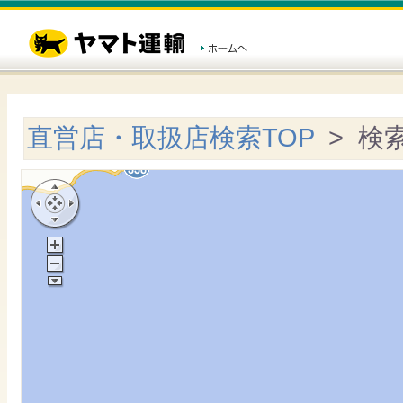
直営店・取扱店検索TOP
> 検