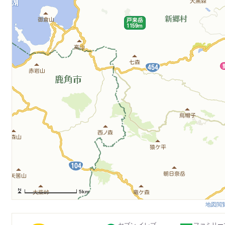
5km
地図閲