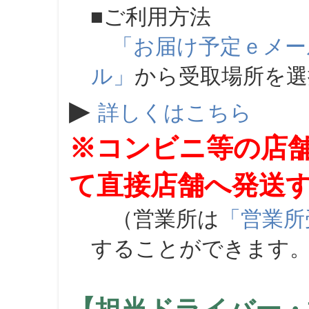
■ご利用方法
「お届け予定ｅメー
ル」
から受取場所を
▶
詳しくはこちら
※コンビニ等の店
て直接店舗へ発送
（営業所は
「営業所
することができます