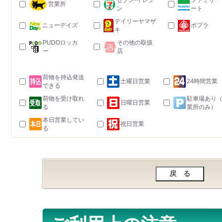
セブン-イレブ
ファミリー
営業所
ン
ート
デイリーヤマザ
ニューデイズ
ポプラ
キ
PUDOロッカ
その他の取扱
ー
店
荷物を持込発送
土曜日営業
24時間営業
できる
荷物を受け取れ
駐車場あり
日曜日営業
る
業所のみ）
本日営業してい
祝日営業
る