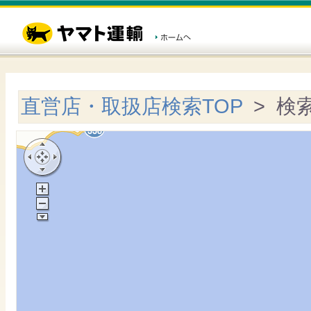
直営店・取扱店検索TOP
> 検