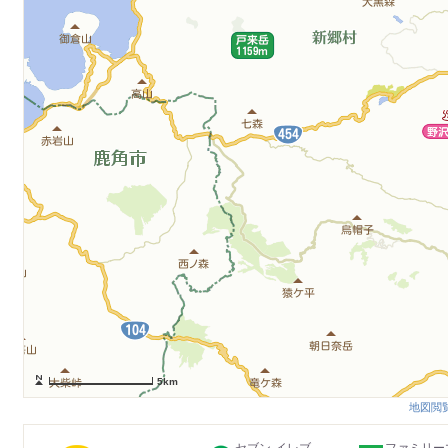
5km
地図閲